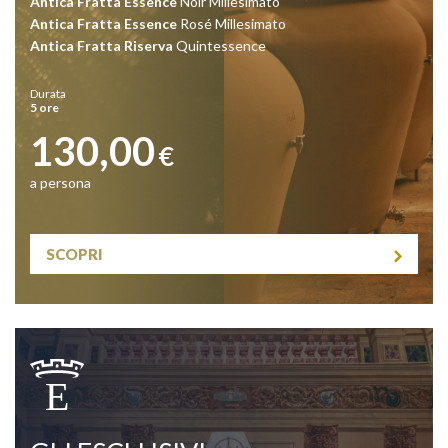
Antica Fratta Essence
Noir Millesimato
Antica Fratta
Essence
Rosé Millesimato
Antica Fratta Riserva
Quintessence
Durata
5 ore
130,00
€
a persona
SCOPRI
E