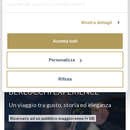
44,00
€
raccolto dal suo utilizzo dei loro servizi.
a persona
Mostra dettagli
SCOPRI
Accetta tutti
Personalizza
Rifiuta
BERLUCCHI EXPERIENCE
Un viaggio tra gusto, storia ed eleganza
Riservato ad un pubblico maggiorenne (+18)