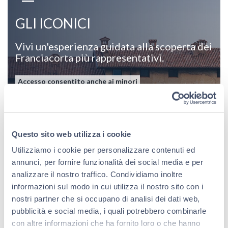
GLI ICONICI
Vivi un'esperienza guidata alla scoperta dei
Franciacorta più rappresentativi.
Accesso consentito anche ai minori
Vini
in degustazione
Berlucchi ’61
Franciacorta Satèn
Questo sito web utilizza i cookie
Berlucchi ’61
Utilizziamo i cookie per personalizzare contenuti ed
Franciacorta Rosé
annunci, per fornire funzionalità dei social media e per
Berlucchi ’61
analizzare il nostro traffico. Condividiamo inoltre
Franciacorta Nature 2019
informazioni sul modo in cui utilizza il nostro sito con i
nostri partner che si occupano di analisi dei dati web,
Durata
pubblicità e social media, i quali potrebbero combinarle
1 ora e 30 minuti
con altre informazioni che ha fornito loro o che hanno