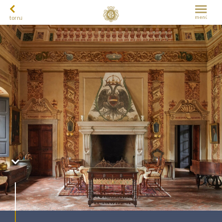
menù
torna