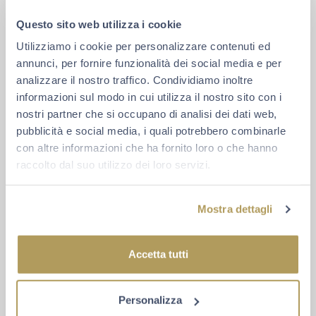
Questo sito web utilizza i cookie
Utilizziamo i cookie per personalizzare contenuti ed
annunci, per fornire funzionalità dei social media e per
analizzare il nostro traffico. Condividiamo inoltre
informazioni sul modo in cui utilizza il nostro sito con i
nostri partner che si occupano di analisi dei dati web,
pubblicità e social media, i quali potrebbero combinarle
Ai sensi del Regolamento (UE) 2016/679 (GDPR), dichiaro
con altre informazioni che ha fornito loro o che hanno
di aver letto e compreso l’
Informativa Privacy
)*
raccolto dal suo utilizzo dei loro servizi.
Presto il mio consenso a ricevere via e-mail novità, offerte,
inviti ad eventi e comunicazioni promozionali dal mondo
Mostra dettagli
Berlucchi.
Acconsento
Non acconsento
Accetta tutti
Presto il mio consenso a ricevere contenuti, suggerimenti e
offerte personalizzate in base ai miei interessi, alle mie
preferenze e alle mie abitudini di acquisto.
Personalizza
Acconsento
Non acconsento