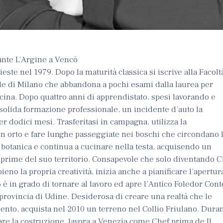
rante L’Argine a Vencò
ste nel 1979. Dopo la maturità classica si iscrive alla Facolt
ale di Milano che abbandona a pochi esami dalla laurea per
cina. Dopo quattro anni di apprendistato, spesi lavorando e
solida formazione professionale, un incidente d’auto la
r dodici mesi. Trasferitasi in campagna, utilizza la
n orto e fare lunghe passeggiate nei boschi che circondano 
, botanica e continua a cucinare nella testa, acquisendo un
 prime del suo territorio. Consapevole che solo diventando C
no la propria creatività, inizia anche a pianificare l’apertur
 è in grado di tornare al lavoro ed apre l’Antico Foledor Cont
n provincia di Udine. Desiderosa di creare una realtà che le
ento, acquista nel 2010 un terreno nel Collio Friulano. Dura
zare la costruzione, lavora a Venezia come Chef prima de Il