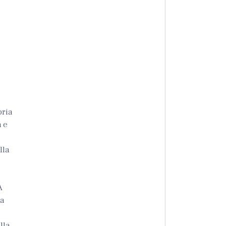
pria
a e
lla
A
ma
lla