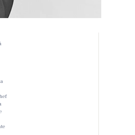
à
la
hef
a
e
nte