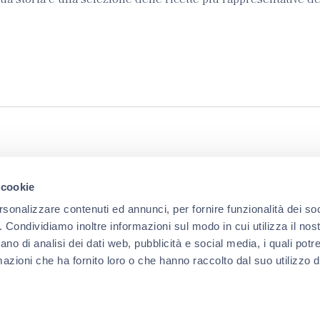
 cookie
Organizziamo eventi periodicamente,
rsonalizzare contenuti ed annunci, per fornire funzionalità dei so
se sei interessato a partecipare iscriviti
o. Condividiamo inoltre informazioni sul modo in cui utilizza il nost
ano di analisi dei dati web, pubblicità e social media, i quali pot
azioni che ha fornito loro o che hanno raccolto dal suo utilizzo de
Bevete
in modo responsabile