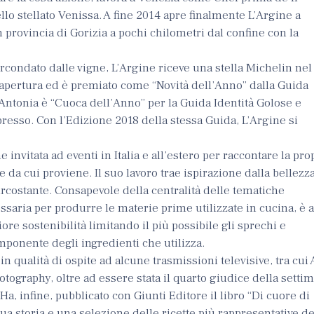
lo stellato Venissa. A fine 2014 apre finalmente L’Argine a
 provincia di Gorizia a pochi chilometri dal confine con la
condato dalle vigne, L’Argine riceve una stella Michelin nel
 apertura ed è premiato come “Novità dell’Anno” dalla Guida
Antonia è “Cuoca dell’Anno” per la Guida Identità Golose e
presso. Con l’Edizione 2018 della stessa Guida, L’Argine si
 invitata ad eventi in Italia e all’estero per raccontare la pro
ne da cui proviene. Il suo lavoro trae ispirazione dalla bellezz
ircostante. Consapevole della centralità delle tematiche
ssaria per produrre le materie prime utilizzate in cucina, è a
re sostenibilità limitando il più possibile gli sprechi e
ponente degli ingredienti che utilizza.
n qualità di ospite ad alcune trasmissioni televisive, tra cui 
tography, oltre ad essere stata il quarto giudice della setti
Ha, infine, pubblicato con Giunti Editore il libro “Di cuore di
sua storia e una selezione delle ricette più rappresentative de