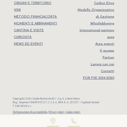
ORIGINI E TERRITORIO
Codice Etico
VINI
Modello Organizzativo
METODO FRANCIACORTA
di Gestione
MOMENTI E ABBINAMENTI
Whistleblowing
CANTINA E VISITE
International partners
CURIOSITÀ
area
NEWS ED EVENTI
Area agenti
Il gruppo
Partner
Lavora con noi
Contatti
POR FSE 2014-2020
Copyright 2020, Guido Berlucchi & C. S.p.A. a Socio Unico
Reg. Imprese 01604750172 C.C.I.A.A. BS R.E.A. 251217 – Capitale Sociale
7.518.000,00 i.v.
Dichiarazione di accessibilità
,
Privacy policy
,
Cookie policy
Credits