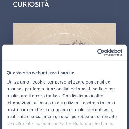
CURIOSITÀ.
LO SAPEVATE CHE C'È UNA
BOTTIGLIA CHE SI CHIAMA
NABUCODONOSOR?
Il Nabucodonosor è la bottiglia più grande che si possa
Questo sito web utilizza i cookie
LO SAPEVATE CHE C'È UNA
trovare in commercio e contiene ben 15 litri di vino
BOTTIGLIA CHE SI CHIAMA
Utilizziamo i cookie per personalizzare contenuti ed
spumante. Si ritiene però che lo spumante dia la sua resa
NABUCODONOSOR?
migliore nella bottiglia formato magnum, perché il
annunci, per fornire funzionalità dei social media e per
rapporto volume del vino e volume della bottiglia è
analizzare il nostro traffico. Condividiamo inoltre
ottimale per la perfetta maturazione del contenuto. La
informazioni sul modo in cui utilizza il nostro sito con i
bottiglia più piccola, invece, è quella da 20 cl. e
corrisponde a un flûte.
nostri partner che si occupano di analisi dei dati web,
LO SAPEVATE CHE C'È UNA BOTTI
pubblicità e social media, i quali potrebbero combinarle
con altre informazioni che ha fornito loro o che hanno