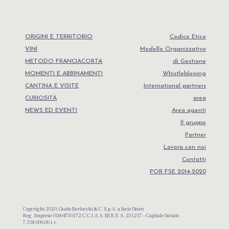
ORIGINI E TERRITORIO
Codice Etico
VINI
Modello Organizzativo
METODO FRANCIACORTA
di Gestione
MOMENTI E ABBINAMENTI
Whistleblowing
CANTINA E VISITE
International partners
CURIOSITÀ
area
NEWS ED EVENTI
Area agenti
Il gruppo
Partner
Lavora con noi
Contatti
POR FSE 2014-2020
Copyright 2020, Guido Berlucchi & C. S.p.A. a Socio Unico
Reg. Imprese 01604750172 C.C.I.A.A. BS R.E.A. 251217 – Capitale Sociale
7.518.000,00 i.v.