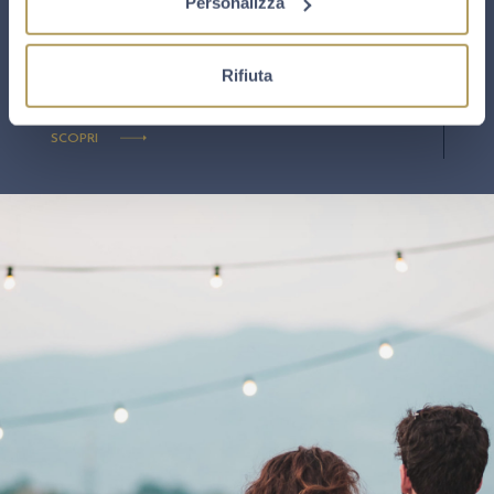
Personalizza
MOMENTI.
Scopri come abbinare i Franciacorta Berlucchi ’61
Rifiuta
Nature
SCOPRI