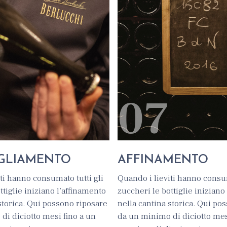
6
07
IGLIAMENTO
AFFINAMENTO
ti hanno consumato tutti gli
Quando i lieviti hanno consum
ttiglie iniziano l’affinamento
zuccheri le bottiglie iniziano
storica. Qui possono riposare
nella cantina storica. Qui po
di diciotto mesi fino a un
da un minimo di diciotto mes