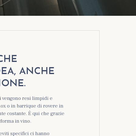
CHE
DEA, ANCHE
IONE.
i vengono resi limpidi e
nox o in barrique di rovere in
e costante. È qui che grazie
sforma in vino.
eviti specifici ci hanno