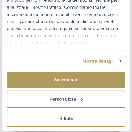
analizzare il nostro traffico. Condividiamo inoltre
informazioni sul modo in cui utilizza il nostro sito con i
nostri partner che si occupano di analisi dei dati web,
pubblicità e social media, i quali potrebbero combinarle
con altre informazioni che ha fornito loro o che hanno
CHEF
raccolto dal suo utilizzo dei loro servizi.
DOINA PAULESCO, È IL TERZO E
ULTIMO APPUNTAMENTO CON LA
FRANCESCANA FAMILY
Mostra dettagli
SCOPRI
Accetta tutti
Personalizza
Rifiuta