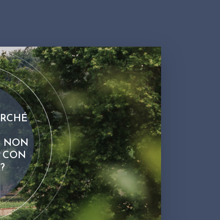
ERCHÉ
A
" NON
A CON
?
E PERCHÉ LA PAROLA "FRANCIACORTA" NON C'ENTRA NULLA C