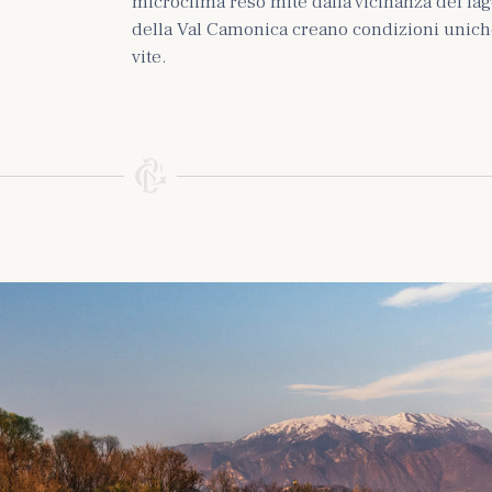
microclima reso mite dalla vicinanza del lag
della Val Camonica creano condizioni uniche
vite.