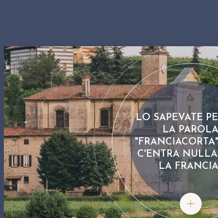
o d’Iseo erano
l’opera di
 monaci
ciacorta.
LO SAPEVATE P
LA PAROL
"FRANCIACORTA
C'ENTRA NULL
LA FRANCIA
LO SAPEVAT