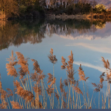
HÉ LA
CORTA"
LA