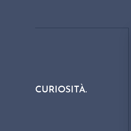
In epoca medievale le terre a nord del lag
“francae curtes”, libere dal dazio, grazie al
bonifica dei terreni paludosi da parte dei
cluniacensi. Ecco il perché del nome Fran
CURIOSITÀ.