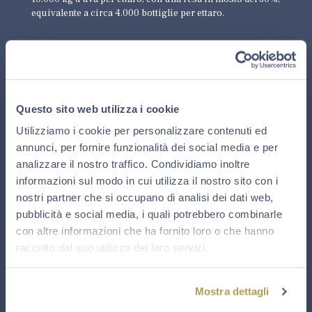
equivalente a circa 4.000 bottiglie per ettaro.
VINIFICAZIONE
Il “cuore” del mosto fiore, ottenuto dalla spremitura
soffice e progressiva, svolge la fermentazione alcolica in
tini d’acciaio. Al termine, alcune partite vengono
trasferite in barrique di rovere, dove si affinano per 6
Questo sito web utilizza i cookie
mesi a contatto con i lieviti.
Utilizziamo i cookie per personalizzare contenuti ed
annunci, per fornire funzionalità dei social media e per
MATURAZIONE
analizzare il nostro traffico. Condividiamo inoltre
Preparazione della cuvée nella primavera successiva alla
informazioni sul modo in cui utilizza il nostro sito con i
vendemmia, con il 100% di vini dell’annata selezionati tra
nostri partner che si occupano di analisi dei dati web,
le migliori partite. Seconda fermentazione in bottiglia e
pubblicità e social media, i quali potrebbero combinarle
successivo affinamento a contatto con i lieviti per almeno
10 anni e 11 mesi, seguito da un riposo minimo di 6 mesi
con altre informazioni che ha fornito loro o che hanno
dopo la sboccatura.
raccolto dal suo utilizzo dei loro servizi.
DOSAGGIO
Non Dosato.
Mostra dettagli