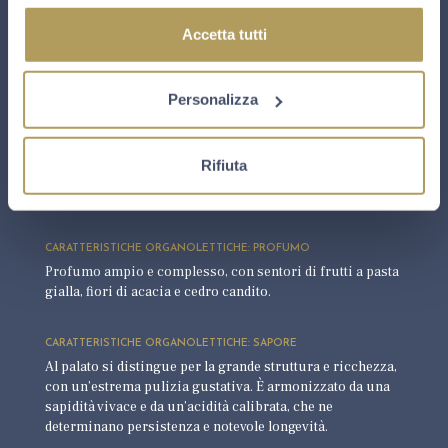
FORMATI
Bottiglia 750 ml
Accetta tutti
CARATTERISTICHE ORGANOLETTICHE: ASPETTO VISIVO
Personalizza
Spuma copiosa, corona persistente, perlage finissimo.
Rifiuta
CARATTERISTICHE ORGANOLETTICHE: COLORE
Giallo paglierino intenso, con vivace nuance oro.
CARATTERISTICHE ORGANOLETTICHE: PROFUMO
Profumo ampio e complesso, con sentori di frutti a pasta
gialla, fiori di acacia e cedro candito.
CARATTERISTICHE ORGANOLETTICHE: SAPORE
Al palato si distingue per la grande struttura e ricchezza,
con un’estrema pulizia gustativa. È armonizzato da una
sapidità vivace e da un’acidità calibrata, che ne
determinano persistenza e notevole longevità.