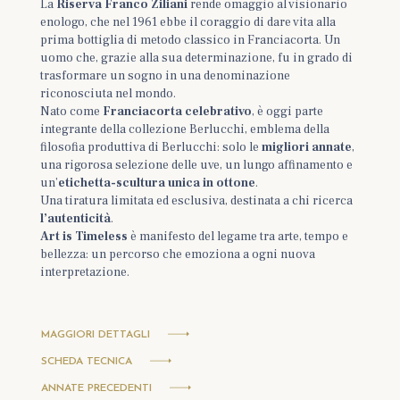
La
Riserva Franco Ziliani
rende omaggio al visionario
enologo, che nel 1961 ebbe il coraggio di dare vita alla
prima bottiglia di metodo classico in Franciacorta. Un
uomo che, grazie alla sua determinazione, fu in grado di
trasformare un sogno in una denominazione
riconosciuta nel mondo.
Nato come
Franciacorta celebrativo
, è oggi parte
integrante della collezione Berlucchi, emblema della
filosofia produttiva di Berlucchi: solo le
migliori annate
,
una rigorosa selezione delle uve, un lungo affinamento e
un’
etichetta-scultura unica in ottone
.
Una tiratura limitata ed esclusiva, destinata a chi ricerca
l’autenticità
.
Art is Timeless
è manifesto del legame tra arte, tempo e
bellezza: un percorso che emoziona a ogni nuova
interpretazione.
MAGGIORI DETTAGLI
SCHEDA TECNICA
ANNATE PRECEDENTI