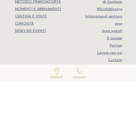
METODO FRANCIACORTA
di Gestione
MOMENTI E ABBINAMENTI
Whistleblowing
CANTINA E VISITE
International partners
CURIOSITÀ
area
NEWS ED EVENTI
Area agenti
Il gruppo
Partner
Lavora con noi
Contatti
POR FSE 2014-2020
CONTATTI
CHIAMACI
Copyright 2020, Guido Berlucchi & C. S.p.A. a Socio Unico
Reg. Imprese 01604750172 C.C.I.A.A. BS R.E.A. 251217 – Capitale Sociale
7.518.000,00 i.v.
Dichiarazione di accessibilità
,
Privacy policy
,
Cookie policy
Credits