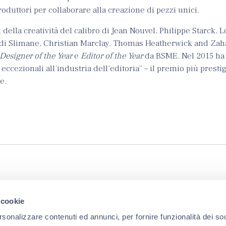
produttori per collaborare alla creazione di pezzi unici.
della creatività del calibro di Jean Nouvel, Philippe Starck, 
edi Slimane, Christian Marclay, Thomas Heatherwick and Zah
Designer of the Year
e
Editor of the Year
da BSME. Nel 2015 ha 
 eccezionali all’industria dell’editoria” – il premio più presti
e.
 cookie
Organizziamo eventi periodicamente,
rsonalizzare contenuti ed annunci, per fornire funzionalità dei so