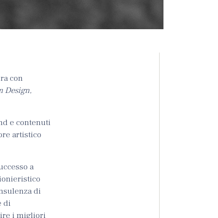
ora con
m Design,
and e contenuti
ore artistico
successo a
pionieristico
onsulenza di
e di
re i migliori