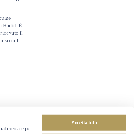
Louise
a Hadid. È
ricevuto il
gioso nel
Accetta tutti
cial media e per
ISCRIVITI ALLA NEWSLETTER