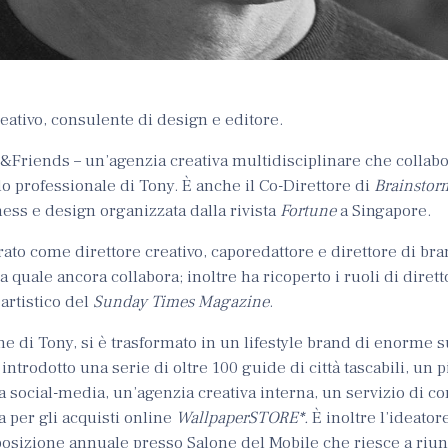
ativo, consulente di design e editore.
C&Friends – un’agenzia creativa multidisciplinare che collab
ello professionale di Tony. È anche il Co-Direttore di
Brainstor
ess e design organizzata dalla rivista
Fortune
a Singapore.
rato come direttore creativo, caporedattore e direttore di br
la quale ancora collabora; inoltre ha ricoperto i ruoli di dirett
artistico del
Sunday Times Magazine
.
one di Tony, si è trasformato in un lifestyle brand di enorme 
i introdotto una serie di oltre 100 guide di città tascabili, un 
ma social-media, un’agenzia creativa interna, un servizio di c
a per gli acquisti online
WallpaperSTORE*.
È inoltre l’ideator
izione annuale presso Salone del Mobile che riesce a riuni