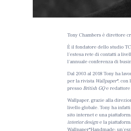
Tony Chambers è direttore cre
È il fondatore dello studio T
l’estesa rete di contatti a liv
l’annuale conferenza di busin
Dal 2003 al 2018 Tony ha lavo
per la rivista
Wallpaper*
, con 
presso
British GQ
e redattore 
Wallpaper, grazie alla direzi
livello globale. Tony ha infatt
sito internet e una piattafor
interior design
e la piattaform
Wallpaper*Handmade: un’espos