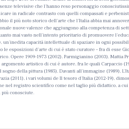
resenze televisive che l’hanno reso personaggio conosciutiss
are in radicale contrasto con quelli compassati e perbenisti
io il più noto storico dell’arte che l’Italia abbia mai annover
zionale nuove valenze che aggiungono alla competenza di set
uanto mai vasto nell’intento prioritario di promuovere l’educ
, un’inedita capacità intellettuale di spaziare in ogni possib
 le esposizioni d’arte di cui é stato curatore – fra di esse Gio
ico. Opere 1909-1973 (2002), Parmigianino (2003), Mattia Pre
argomento artistico di cui é autore, fra le quali Carpaccio (1
Il sogno della pittura (1985), Davanti all’immagine (1989), L’It
azia (2011), i vari volumi de Il tesoro d’Italia (2012-19), dim
ne nel registro scientifico come nel taglio più didattico, a c
 più conosciute.