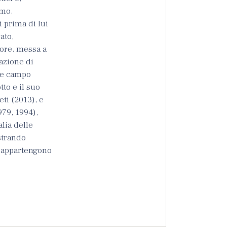
imo,
 prima di lui
ato,
tore, messa a
azione di
ile campo
tto e il suo
ti (2013), e
979, 1994),
alia delle
ostrando
ui appartengono