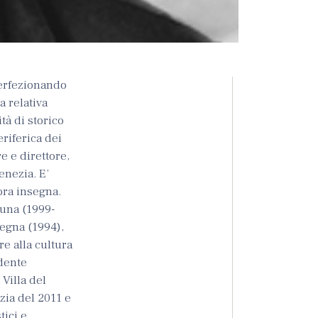
 perfezionando
la relativa
tà di storico
riferica dei
e e direttore,
enezia. E’
ora insegna.
 una (1999-
degna (1994),
e alla cultura
idente
 Villa del
zia del 2011 e
ici e,