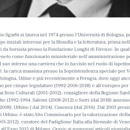
rio Sgarbi si laurea nel 1974 presso l’Università di Bologna,
opo iniziali interessi per la filosofia e la letteratura, prima nel
i da borsista presso la Fondazione Longhi di Firenze. In quali
 Veneto come funzionario ministeriale nell’amministrazione pe
 suo interno una carriera che lo ha visto nel ruolo di ispettor
, la carica massima presso la Soprintendenza speciale per V
a Bologna, Udine e più recentemente a Perugia, dove oggi anc
no per cinque legislature (1992-2006-2018) e all’europeo per
o ai Beni Culturali (2001-2002), consigliere della Regione Sar
e (1992-1994, Salemi (2008-2012) e Sutri (dal 2018) assessor
008), Urbino ( dal 2014), Cosenza (dal 2016). Dal 2003 pres
i Urbino, è stato Alto Commissario per la valorizzazione della
05-2012), curatore del Padiglione Italia alla Biennale di Vene
 all’Expo 2015 di Milano. Grazie ai numerosi articoli giornalist