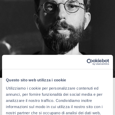
Questo sito web utilizza i cookie
Utilizziamo i cookie per personalizzare contenuti ed
annunci, per fornire funzionalità dei social media e per
Valerio Rocco Orlando ​(Milano, 1978) è artista e docente
di Drammaturgia multimediale all’Accademia di Belle
analizzare il nostro traffico. Condividiamo inoltre
Arti Di Brera. Assumendo l’arte come processo di analisi
informazioni sul modo in cui utilizza il nostro sito con i
e conoscenza reciproca, la sua ricerca produce un
nostri partner che si occupano di analisi dei dati web,