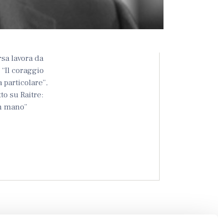
rsa lavora da
 “Il coraggio
a particolare”,
to su Raitre:
 in mano”