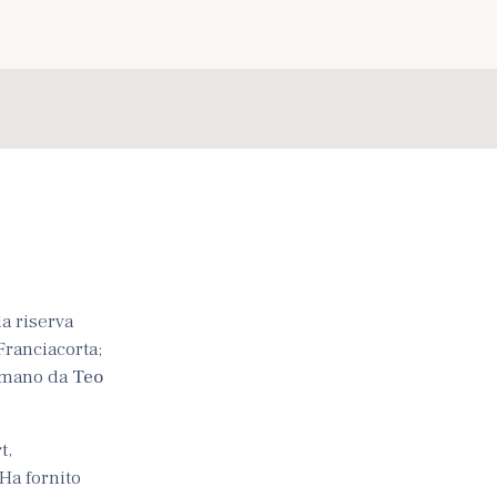
la riserva
Franciacorta;
a mano da
Teo
t,
 Ha fornito