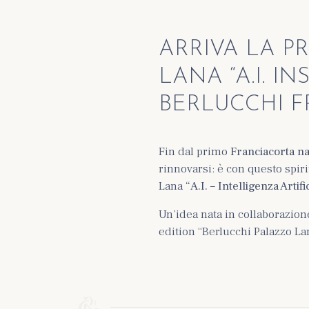
ARRIVA LA P
LANA “A.I. I
BERLUCCHI 
Fin dal primo
Franciacorta na
rinnovarsi: è con questo spir
Lana
“A.I. – Intelligenza Artif
Un’idea nata in collaborazion
edition “Berlucchi Palazzo La