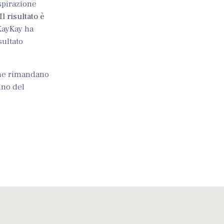
ispirazione
Il risultato è
KayKay ha
sultato
e rimandano
ino del