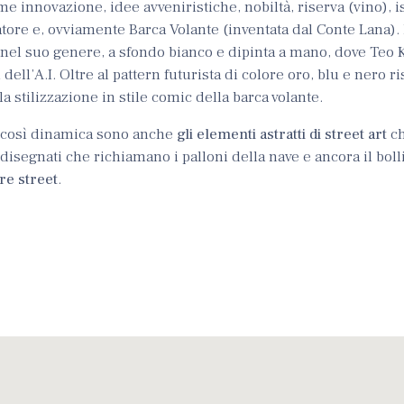
me innovazione, idee avveniristiche, nobiltà, riserva (vino), 
atore e, ovviamente Barca Volante (inventata dal Conte Lana).
nel suo genere, a sfondo bianco e dipinta a mano, dove Teo 
ell’A.I. Oltre al pattern futurista di colore oro, blu e nero ri
 la stilizzazione in stile comic della barca volante.
 così dinamica sono anche
gli elementi astratti di street art
ch
disegnati che richiamano i palloni della nave e ancora il boll
ere street
.