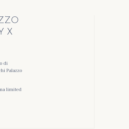
AZZO
Y X
o di
chi Palazzo
ima limited