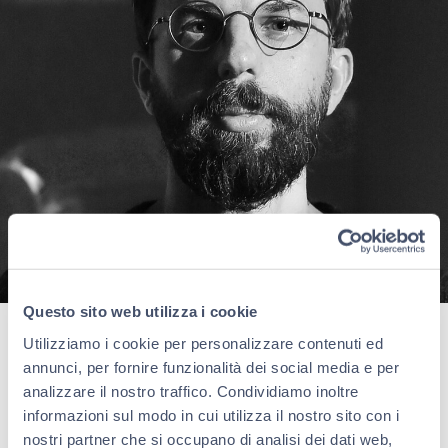
Questo sito web utilizza i cookie
Utilizziamo i cookie per personalizzare contenuti ed
annunci, per fornire funzionalità dei social media e per
Valerio Rocco Orlando ​(Milano, 1978) è artista e docente
di Drammaturgia multimediale all’Accademia di Belle
analizzare il nostro traffico. Condividiamo inoltre
Arti Di Brera. Assumendo l’arte come processo di analisi
informazioni sul modo in cui utilizza il nostro sito con i
e conoscenza reciproca, la sua ricerca produce un
nostri partner che si occupano di analisi dei dati web,