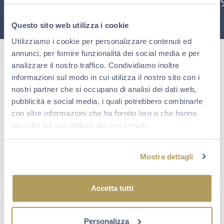
Questo sito web utilizza i cookie
Utilizziamo i cookie per personalizzare contenuti ed
annunci, per fornire funzionalità dei social media e per
analizzare il nostro traffico. Condividiamo inoltre
informazioni sul modo in cui utilizza il nostro sito con i
nostri partner che si occupano di analisi dei dati web,
pubblicità e social media, i quali potrebbero combinarle
con altre informazioni che ha fornito loro o che hanno
DEDICATO A FRANCO ZILIANI
raccolto dal suo utilizzo dei loro servizi.
“
Dedichiamo questo importante traguardo a nostro padre
Franco Ziliani, che compie 90 anni
proprio quest’anno e che
da tenace bresciano ci ha sempre insegnato a non mollare”
Mostra dettagli
Cristina, Arturo e Paolo Ziliani
Accetta tutti
Personalizza