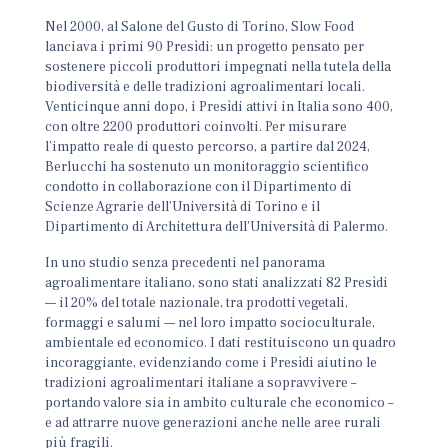
Nel 2000, al Salone del Gusto di Torino, Slow Food
lanciava i primi 90 Presìdi: un progetto pensato per
sostenere piccoli produttori impegnati nella tutela della
biodiversità e delle tradizioni agroalimentari locali.
Venticinque anni dopo, i Presìdi attivi in Italia sono 400,
con oltre 2200 produttori coinvolti. Per misurare
l’impatto reale di questo percorso, a partire dal 2024,
Berlucchi ha sostenuto un monitoraggio scientifico
condotto in collaborazione con il Dipartimento di
Scienze Agrarie dell’Università di Torino e il
Dipartimento di Architettura dell’Università di Palermo.
In uno studio senza precedenti nel panorama
agroalimentare italiano, sono stati analizzati 82 Presìdi
— il 20% del totale nazionale, tra prodotti vegetali,
formaggi e salumi — nel loro impatto socioculturale,
ambientale ed economico. I dati restituiscono un quadro
incoraggiante, evidenziando come i Presìdi aiutino le
tradizioni agroalimentari italiane a sopravvivere –
portando valore sia in ambito culturale che economico –
e ad attrarre nuove generazioni anche nelle aree rurali
più fragili.