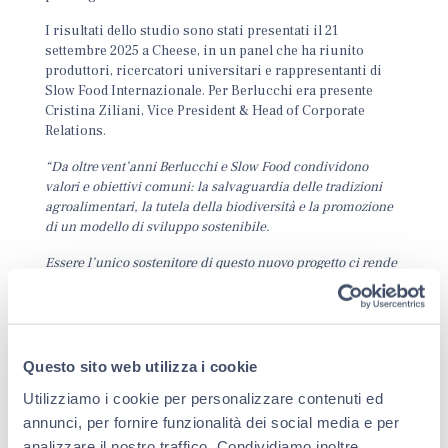
I risultati dello studio sono stati presentati il 21
settembre 2025 a Cheese, in un panel che ha riunito
produttori, ricercatori universitari e rappresentanti di
Slow Food Internazionale. Per Berlucchi era presente
Cristina Ziliani, Vice President & Head of Corporate
Relations.
“Da oltre vent’anni Berlucchi e Slow Food condividono
valori e obiettivi comuni: la salvaguardia delle tradizioni
agroalimentari, la tutela della biodiversità e la promozione
di un modello di sviluppo sostenibile.
Essere l’unico sostenitore di questo nuovo progetto ci rende
particolarmente orgogliosi. Come noi viticoltori, anche i
produttori coinvolti nei Presìdi pongono al centro del loro
lavoro il rispetto per il territorio, la qualità del prodotto e il
valore del sapere artigianale
” afferma Cristina Ziliani.
Questo sito web utilizza i cookie
Il monitoraggio completo è disponibile qui
Il giro d’Italia
Utilizziamo i cookie per personalizzare contenuti ed
in 80 Presìdi – Cheese
annunci, per fornire funzionalità dei social media e per
analizzare il nostro traffico. Condividiamo inoltre