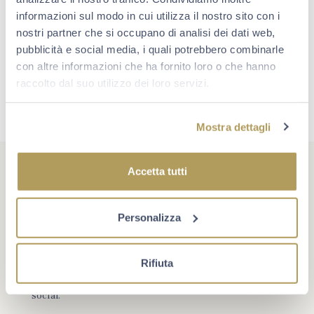
informazioni sul modo in cui utilizza il nostro sito con i
nostri partner che si occupano di analisi dei dati web,
pubblicità e social media, i quali potrebbero combinarle
con altre informazioni che ha fornito loro o che hanno
raccolto dal suo utilizzo dei loro servizi.
Mostra dettagli
Accetta tutti
Personalizza
#berlucchimoments
Che cosa rende un momento unico? A volte è un evento,
Rifiuta
oppure un traguardo. Più spesso è la compagnia giusta e
la voglia di star bene insieme. Scopri Berlucchi sui
social.