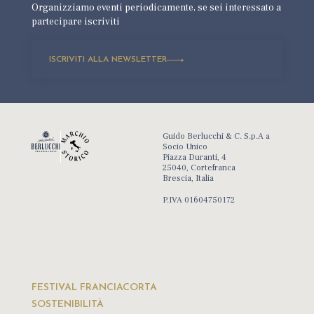
Organizziamo eventi periodicamente,
se sei interessato a
partecipare iscriviti
ISCRIVITI ALLA NEWSLETTER
Guido Berlucchi & C. S.p.A a
Socio Unico
Piazza Duranti, 4
25040, Cortefranca
Brescia, Italia
P.IVA 01604750172
FESTIVAL FRANCIACORTA
SOSTENIBILITÀ