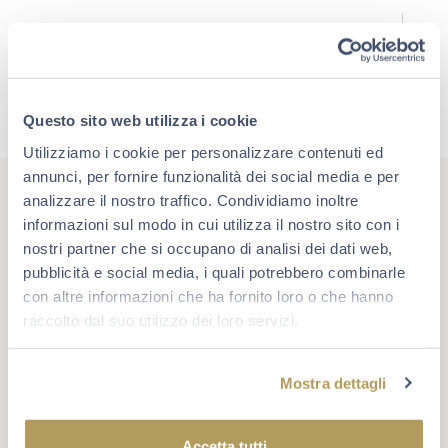
Questo sito web utilizza i cookie
Utilizziamo i cookie per personalizzare contenuti ed
annunci, per fornire funzionalità dei social media e per
analizzare il nostro traffico. Condividiamo inoltre
informazioni sul modo in cui utilizza il nostro sito con i
nostri partner che si occupano di analisi dei dati web,
pubblicità e social media, i quali potrebbero combinarle
#berlucchimoments
con altre informazioni che ha fornito loro o che hanno
Che cosa rende un momento unico? A volte è un evento,
raccolto dal suo utilizzo dei loro servizi.
oppure un traguardo. Più spesso è la compagnia giusta e
la voglia di star bene insieme. Scopri Berlucchi sui
social.
Mostra dettagli
Accetta tutti