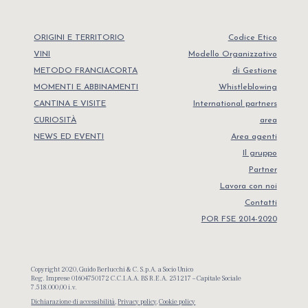
ORIGINI E TERRITORIO
Codice Etico
VINI
Modello Organizzativo
METODO FRANCIACORTA
di Gestione
MOMENTI E ABBINAMENTI
Whistleblowing
CANTINA E VISITE
International partners
CURIOSITÀ
area
NEWS ED EVENTI
Area agenti
Il gruppo
Partner
Lavora con noi
Contatti
POR FSE 2014-2020
Copyright 2020, Guido Berlucchi & C. S.p.A. a Socio Unico
Reg. Imprese 01604750172 C.C.I.A.A. BS R.E.A. 251217 – Capitale Sociale
7.518.000,00 i.v.
Dichiarazione di accessibilità
,
Privacy policy
,
Cookie policy