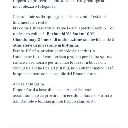
L’aperitivo preferito di chi, all’aperitivo, predilige la
morbidezza e l’eleganza.
Che voi siate sulla spiaggia o alla scrivania, l’estate è
finalmente arrivata!
Ma come rinfrescarsi durante i caldi aperitivi estivi? Con
un fresco calice di
Berlucchi ’61 Satèn
:
100%
Chardonnay
,
24 mesi di maturazione sui lieviti
e sole
5
atmosfere di pressione in bottiglia
.
Perché il Satèn, prodotto simbolo del territorio
franciacortino, si caratterizza proprio per la sua spuma
soffice e cremosa e per una morbidezza in bocca che
conquista anche i palati più fini, non abbandonando però
le spiccate note acide e sapide del Franciacorta.
A cosa abbinarlo?
Finger food
a base di pesce e risotti delicati;
assolutamente da provare con
crudo
di Sauris, Parma o
San Daniele e
formaggi
non troppo stagionati.