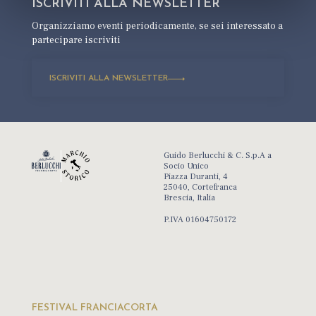
ISCRIVITI ALLA
NEWSLETTER
Organizziamo eventi periodicamente,
se sei interessato a
partecipare iscriviti
ISCRIVITI ALLA NEWSLETTER
Guido Berlucchi & C. S.p.A a
Socio Unico
Piazza Duranti, 4
25040, Cortefranca
Brescia, Italia
P.IVA 01604750172
FESTIVAL FRANCIACORTA