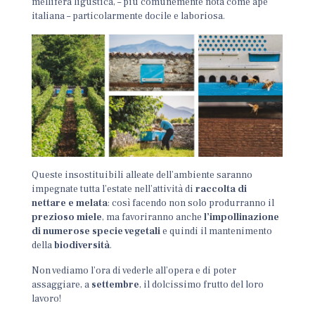
mellifera ligustica, – più comunemente nota come ape
italiana – particolarmente docile e laboriosa.
Queste insostituibili alleate dell’ambiente saranno
impegnate tutta l’estate nell’attività di
raccolta di
nettare e melata
: così facendo non solo produrranno il
prezioso miele
, ma favoriranno anche
l’impollinazione
di numerose specie vegetali
e quindi il mantenimento
della
biodiversità
.
Non vediamo l’ora di vederle all’opera e di poter
assaggiare, a
settembre
, il dolcissimo frutto del loro
lavoro!