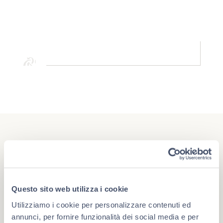
#berlucchimoments
Questo sito web utilizza i cookie
Che cosa rende un momento unico? A volte è un evento,
oppure un traguardo. Più spesso è la compagnia giusta e
Utilizziamo i cookie per personalizzare contenuti ed
la voglia di star bene insieme. Scopri Berlucchi sui
annunci, per fornire funzionalità dei social media e per