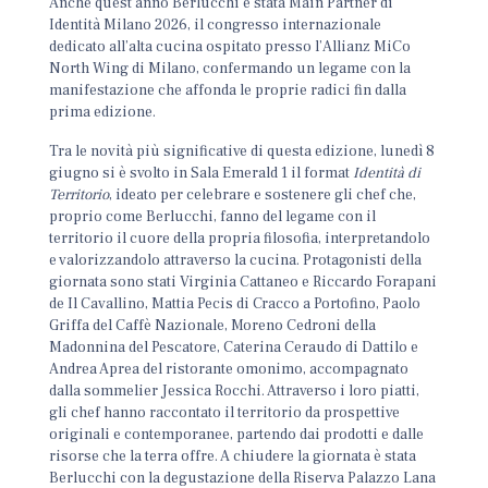
Anche quest’anno Berlucchi è stata Main Partner di
Identità Milano 2026, il congresso internazionale
dedicato all’alta cucina ospitato presso l’Allianz MiCo
North Wing di Milano, confermando un legame con la
manifestazione che affonda le proprie radici fin dalla
prima edizione.
Tra le novità più significative di questa edizione, lunedì 8
giugno si è svolto in Sala Emerald 1 il format
Identità di
Territorio
, ideato per celebrare e sostenere gli chef che,
proprio come Berlucchi, fanno del legame con il
territorio il cuore della propria filosofia, interpretandolo
e valorizzandolo attraverso la cucina. Protagonisti della
giornata sono stati Virginia Cattaneo e Riccardo Forapani
de Il Cavallino, Mattia Pecis di Cracco a Portofino, Paolo
Griffa del Caffè Nazionale, Moreno Cedroni della
Madonnina del Pescatore, Caterina Ceraudo di Dattilo e
Andrea Aprea del ristorante omonimo, accompagnato
dalla sommelier Jessica Rocchi. Attraverso i loro piatti,
gli chef hanno raccontato il territorio da prospettive
originali e contemporanee, partendo dai prodotti e dalle
risorse che la terra offre. A chiudere la giornata è stata
Berlucchi con la degustazione della Riserva Palazzo Lana