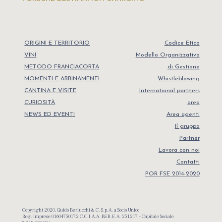
ORIGINI E TERRITORIO
Codice Etico
VINI
Modello Organizzativo
METODO FRANCIACORTA
di Gestione
MOMENTI E ABBINAMENTI
Whistleblowing
CANTINA E VISITE
International partners
CURIOSITÀ
area
NEWS ED EVENTI
Area agenti
Il gruppo
Partner
Lavora con noi
Contatti
POR FSE 2014-2020
Copyright 2020, Guido Berlucchi & C. S.p.A. a Socio Unico
Reg. Imprese 01604750172 C.C.I.A.A. BS R.E.A. 251217 – Capitale Sociale