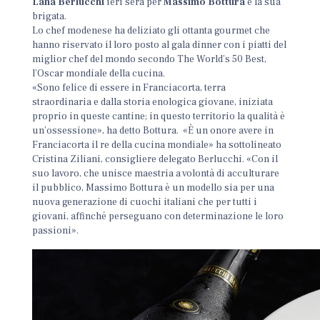
Lana Berlucchi
ieri sera per
Massimo Bottura
e la sua
brigata.
Lo chef modenese ha deliziato gli ottanta gourmet che
hanno riservato il loro posto al gala dinner con i piatti del
miglior chef del mondo secondo The World’s 50 Best,
l’Oscar mondiale della cucina.
«Sono felice di essere in Franciacorta, terra
straordinaria e dalla storia enologica giovane, iniziata
proprio in queste cantine; in questo territorio la qualità è
un’ossessione», ha detto Bottura. «È un onore avere in
Franciacorta il re della cucina mondiale» ha sottolineato
Cristina Ziliani, consigliere delegato Berlucchi. «Con il
suo lavoro, che unisce maestria a volontà di acculturare
il pubblico, Massimo Bottura è un modello sia per una
nuova generazione di cuochi italiani che per tutti i
giovani, affinché perseguano con determinazione le loro
passioni».