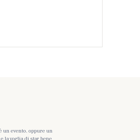
è un evento, oppure un
 la voglia di star bene