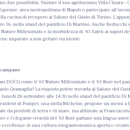
no due possibilità. Visitare il suo agriturismo Villa Chiara – 
 Equense, area metropolitana di Napoli o partecipare all’incon
la cucina di recupero al Salone del Gusto di Torino. L’appu
e 16, nello stand del pastificio Di Martino. Anche Berlucchi 
1 Nature Millesimato e la morbidezza di ‘61 Satèn ai sapori de
 bene imparare a non gettare via niente.
o campano
ni DOCG come il ‘61 Nature Millesimato e il ‘61 Rosé nel pan
aolo Gramaglia? La risposta potete trovarla al Salone del Gust
di lunedì 26 settembre alle 14.30 nello stand del pastificio Di 
 President di Pompei, una stella Michelin, propone un menu a 
te da prodotti di terra e di mare, ma abbinate ai Franciacorta.
ure e l’elegante vivacità del ‘61 Rosé parlano una lingua unive
le eccellenze di una cultura enogastronomica aperta e creati