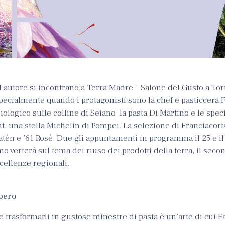
’autore si incontrano a Terra Madre – Salone del Gusto a Tor
pecialmente quando i protagonisti sono la chef e pasticcera 
biologico sulle colline di Seiano, la pasta Di Martino e le spec
t, una stella Michelin di Pompei. La selezione di Franciacor
Satèn e ’61 Rosé. Due gli appuntamenti in programma il 25 e i
imo verterà sul tema dei riuso dei prodotti della terra, il se
cellenze regionali.
upero
li e trasformarli in gustose minestre di pasta è un’arte di cui 