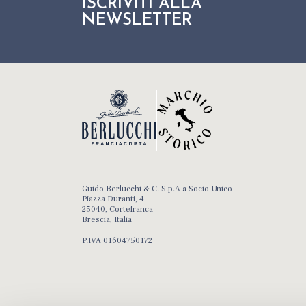
ISCRIVITI ALLA
NEWSLETTER
Guido Berlucchi & C. S.p.A a Socio Unico
Piazza Duranti, 4
25040, Cortefranca
Brescia, Italia
P.IVA 01604750172