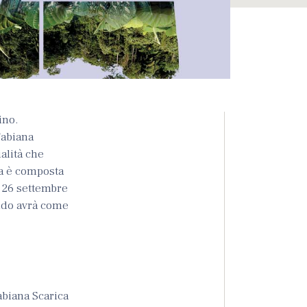
ino.
Fabiana
ialità che
ta è composta
l 26 settembre
condo avrà come
Fabiana Scarica