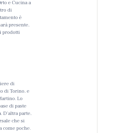
Orto e Cucina a
tro di
ntamento è
sarà presente,
i prodotti
iere di
o di Torino, e
Martino. Lo
base di paste
 D’altra parte,
rsale che si
va come poche.