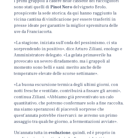
I primi grappoli a cadere nelle cassette dei raccoglitori
sono stati quelli di
Pinot Nero
del vigneto Brolo,
prospicente la sede storica; da qui hanno raggiunto la
vicina cantina di vinificazione per essere trasferiti in
presse ideate per garantire la miglior spremitura delle
uve da Franciacorta.
«La stagione, iniziata sull’onda del pessimismo, ci sta
sorprendendo in positivo», dice Arturo Ziliani, enologo e
Amministratore delegato. «La gelata primaverile ha
provocato un severo diradamento, ma i grappoli al
momento sono belli e sani: merito anche delle
temperature elevate delle scorse settimane».
«La buona escursione termica degli ultimi giorni, con
notti fresche e ventilate, contribuirà a fissare gli aromi»,
continua Ziliani. «Abbiamo già preventivato un calo
quantitativo, che potremo confermare solo a fine raccolta,
ma siamo speranzosi di piacevoli sorprese che
quest’annata potrebbe riservarci: ne avremo un primo
assaggio tra qualche giorno, a fermentazioni avviate».
Un’annata tutta in
evoluzione
, quindi, ed è proprio in