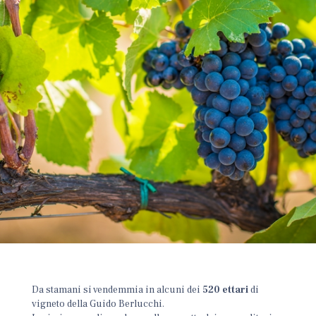
Da stamani si vendemmia in alcuni dei
520 ettari
di
vigneto della Guido Berlucchi.