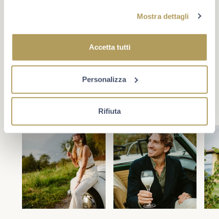
#berlucchimoments
Mostra dettagli
Che cosa rende un momento unico? A volte è un evento,
oppure un traguardo. Più spesso è la compagnia giusta e
Accetta tutti
la voglia di star bene insieme. Scopri Berlucchi sui
social.
Personalizza
Rifiuta