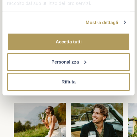
raccolto dal suo utilizzo dei loro servizi.
Mostra dettagli
#berlucchimoments
Accetta tutti
Che cosa rende un momento unico? A volte è un evento,
oppure un traguardo. Più spesso è la compagnia giusta e
la voglia di star bene insieme. Scopri Berlucchi sui
Personalizza
social.
Rifiuta