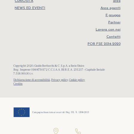
CURIOSITÀ
area
NEWS ED EVENTI
Area agenti
Il gruppo
Partner
Lavora con noi
Contatti
POR FSE 2014-2020
Copyright 2020, Guido Berlucchi & C. S.p.A. a Socio Unico
Reg. Imprese 01604750172 C.C.I.A.A. BS R.E.A. 251217 – Capitale Sociale
7.518.000,00 i.v.
Dichiarazione di accessibilità
,
Privacy policy
,
Cookie policy
Credits
Campagna finanziata ai sensi del Reg. UE. N. 1308/2013
Bevete
in modo responsabile