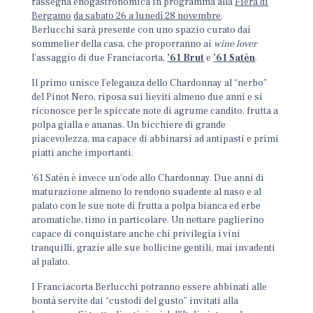
rassegna enogastronomica in programma alla
Fiera di
Bergamo
da sabato 26 a lunedì 28 novembre
.
Berlucchi sarà presente con uno spazio curato dai
sommelier della casa, che proporranno ai
wine lover
l’assaggio di due Franciacorta,
’61 Brut
e
’61 Satèn
.
Il primo unisce l’eleganza dello Chardonnay al “nerbo”
del Pinot Nero, riposa sui lieviti almeno due anni e si
riconosce per le spiccate note di agrume candito, frutta a
polpa gialla e ananas. Un bicchiere di grande
piacevolezza, ma capace di abbinarsi ad antipasti e primi
piatti anche importanti.
’61 Satèn è invece un’ode allo Chardonnay. Due anni di
maturazione almeno lo rendono suadente al naso e al
palato con le sue note di frutta a polpa bianca ed erbe
aromatiche, timo in particolare. Un nettare paglierino
capace di conquistare anche chi privilegia i vini
tranquilli, grazie alle sue bollicine gentili, mai invadenti
al palato.
I Franciacorta Berlucchi potranno essere abbinati alle
bontà servite dai “custodi del gusto” invitati alla