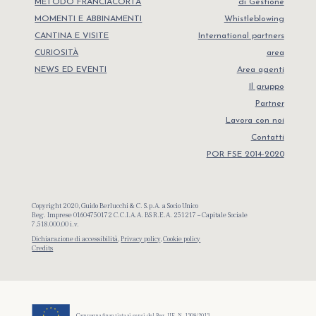
METODO FRANCIACORTA
di Gestione
MOMENTI E ABBINAMENTI
Whistleblowing
CANTINA E VISITE
International partners
CURIOSITÀ
area
NEWS ED EVENTI
Area agenti
Il gruppo
Partner
Lavora con noi
Contatti
POR FSE 2014-2020
Copyright 2020, Guido Berlucchi & C. S.p.A. a Socio Unico
Reg. Imprese 01604750172 C.C.I.A.A. BS R.E.A. 251217 – Capitale Sociale
7.518.000,00 i.v.
Dichiarazione di accessibilità
,
Privacy policy
,
Cookie policy
Credits
Campagna finanziata ai sensi del Reg. UE. N. 1308/2013