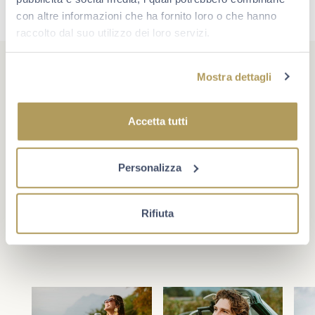
con altre informazioni che ha fornito loro o che hanno
raccolto dal suo utilizzo dei loro servizi.
Mostra dettagli
Accetta tutti
#berlucchimoments
Che cosa rende un momento unico? A volte è un evento,
oppure un traguardo. Più spesso è la compagnia giusta e
Personalizza
la voglia di star bene insieme. Scopri Berlucchi sui
social.
Rifiuta