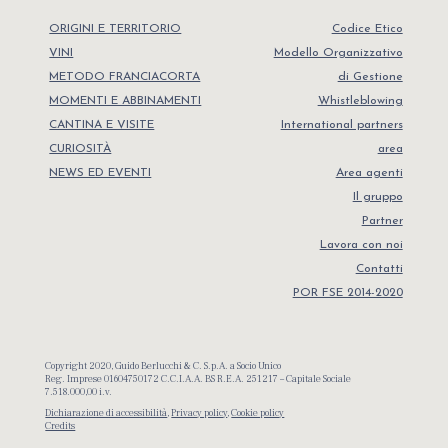
ORIGINI E TERRITORIO
Codice Etico
VINI
Modello Organizzativo
METODO FRANCIACORTA
di Gestione
MOMENTI E ABBINAMENTI
Whistleblowing
CANTINA E VISITE
International partners
CURIOSITÀ
area
NEWS ED EVENTI
Area agenti
Il gruppo
Partner
Lavora con noi
Contatti
POR FSE 2014-2020
Copyright 2020, Guido Berlucchi & C. S.p.A. a Socio Unico
Reg. Imprese 01604750172 C.C.I.A.A. BS R.E.A. 251217 – Capitale Sociale
7.518.000,00 i.v.
Dichiarazione di accessibilità
,
Privacy policy
,
Cookie policy
Credits