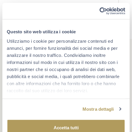
Questo sito web utilizza i cookie
Utilizziamo i cookie per personalizzare contenuti ed
annunci, per fornire funzionalità dei social media e per
analizzare il nostro traffico. Condividiamo inoltre
informazioni sul modo in cui utilizza il nostro sito con i
nostri partner che si occupano di analisi dei dati web,
#berlucchimoments
pubblicità e social media, i quali potrebbero combinarle
con altre informazioni che ha fornito loro o che hanno
Che cosa rende un momento unico? A volte è un evento,
raccolto dal suo utilizzo dei loro servizi.
oppure un traguardo. Più spesso è la compagnia giusta e
la voglia di star bene insieme. Scopri Berlucchi sui
social.
Mostra dettagli
Accetta tutti