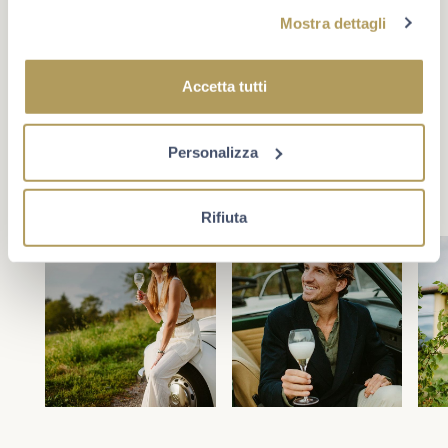
#berlucchimoments
Mostra dettagli
Che cosa rende un momento unico? A volte è un evento,
oppure un traguardo. Più spesso è la compagnia giusta e
la voglia di star bene insieme. Scopri Berlucchi sui
Accetta tutti
social.
Personalizza
Rifiuta