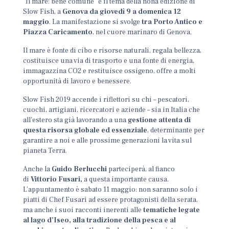
“Il mare: bene comune” è il tema della nona edizione di
Slow Fish, a
Genova
da giovedì 9 a domenica 12
maggio
. La manifestazione si svolge
tra Porto Antico e
Piazza Caricamento
, nel cuore marinaro di Genova.
Il mare è fonte di cibo e risorse naturali, regala bellezza,
costituisce una via di trasporto e una fonte di energia,
immagazzina CO2 e restituisce ossigeno, offre a molti
opportunità di lavoro e benessere.
Slow Fish 2019 accende i riflettori su chi – pescatori,
cuochi, artigiani, ricercatori e aziende – sia in Italia che
all’estero sta già lavorando a una
gestione attenta di
questa risorsa globale ed essenziale
, determinante per
garantire a noi e alle prossime generazioni la vita sul
pianeta Terra.
Anche la
Guido Berlucchi
parteciperà, al fianco
di
Vittorio Fusari,
a questa importante causa.
L’appuntamento è sabato 11 maggio: non saranno solo i
piatti di Chef Fusari ad essere protagonisti della serata,
ma anche i suoi racconti inerenti alle
tematiche legate
al lago d’Iseo, alla tradizione della pesca e al