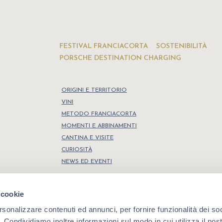
FESTIVAL FRANCIACORTA
SOSTENIBILITÀ
PORSCHE DESTINATION CHARGING
ORIGINI E TERRITORIO
VINI
METODO FRANCIACORTA
MOMENTI E ABBINAMENTI
CANTINA E VISITE
CURIOSITÀ
NEWS ED EVENTI
 cookie
rsonalizzare contenuti ed annunci, per fornire funzionalità dei so
o. Condividiamo inoltre informazioni sul modo in cui utilizza il nost
Dichiarazione di accessibilità
,
Privacy policy
,
Cookie policy