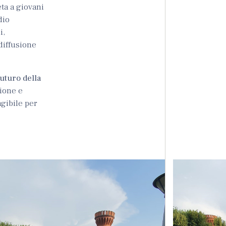
eta a giovani
dio
i,
diffusione
uturo della
ione e
gibile per