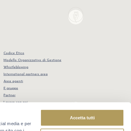
Codice Etico
Modello Organizzativo di Gestione
Whistleblowing
International partners area
Area agenti
Il gruppo
Partner
Lavora con noi
Contatti
POR FSE 2014-2020
Accetta tutti
cial media e per
ro sito con i
Credits