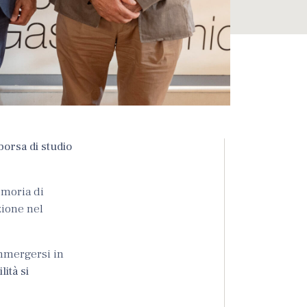
 borsa di studio
emoria di
zione nel
immergersi in
ità si