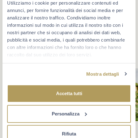
Utilizziamo i cookie per personalizzare contenuti ed
Che cosa rende un momento unico? A volte è un evento,
annunci, per fornire funzionalità dei social media e per
oppure un traguardo. Più spesso è la compagnia giusta e
analizzare il nostro traffico. Condividiamo inoltre
la voglia di star bene insieme. Scopri Berlucchi sui
informazioni sul modo in cui utilizza il nostro sito con i
social.
nostri partner che si occupano di analisi dei dati web,
pubblicità e social media, i quali potrebbero combinarle
con altre informazioni che ha fornito loro o che hanno
raccolto dal suo utilizzo dei loro servizi.
Mostra dettagli
Accetta tutti
Personalizza
Rifiuta