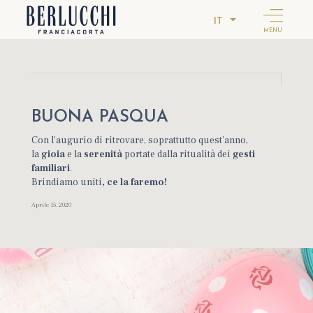
IT
MENU
BUONA PASQUA
Con l’augurio di ritrovare, soprattutto quest’anno,
la
gioia
e la
serenità
portate dalla ritualità dei
gesti
familiari
.
Brindiamo uniti
, ce la faremo!
Aprile 15, 2020