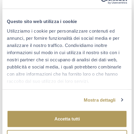
“
Uno scatto ben costruito, con un punto di vista insolito sul
brindisi. Piacevolmente retrò il delicato effetto seppia
applicato all’immagine. Lo sparkling mood emerge
chiaramente, insieme allo spirito della condivisione che da
Questo sito web utilizza i cookie
sempre caratterizza l’essenza di Berlucchi.
”
Utilizziamo i cookie per personalizzare contenuti ed
Nel complimentarci con la vincitrice, vi informiamo che
annunci, per fornire funzionalità dei social media e per
tra tutti i partecipanti al concorso sono stati estratti 15
analizzare il nostro traffico. Condividiamo inoltre
corsi AIS per sommelier e 400 visite alle Cantine
informazioni sul modo in cui utilizza il nostro sito con i
Berlucchi, con degustazione.
nostri partner che si occupano di analisi dei dati web,
La lista completa dei vincitori è consultabile qui:
pubblicità e social media, i quali potrebbero combinarle
con altre informazioni che ha fornito loro o che hanno
Scopri i vincitori
raccolto dal suo utilizzo dei loro servizi.
Mostra dettagli
Accetta tutti