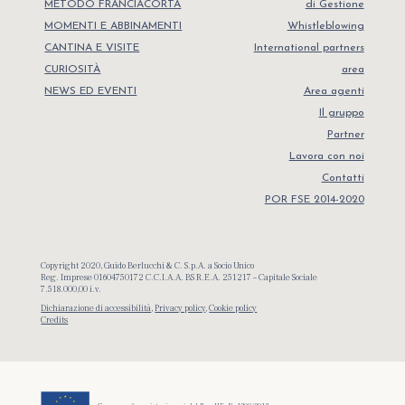
METODO FRANCIACORTA
di Gestione
MOMENTI E ABBINAMENTI
Whistleblowing
CANTINA E VISITE
International partners
CURIOSITÀ
area
NEWS ED EVENTI
Area agenti
Il gruppo
Partner
Lavora con noi
Contatti
POR FSE 2014-2020
Copyright 2020, Guido Berlucchi & C. S.p.A. a Socio Unico
Reg. Imprese 01604750172 C.C.I.A.A. BS R.E.A. 251217 – Capitale Sociale
7.518.000,00 i.v.
Dichiarazione di accessibilità
,
Privacy policy
,
Cookie policy
Credits