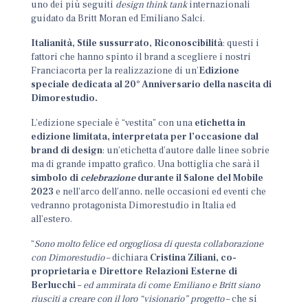
uno dei più seguiti
design think tank
internazionali
guidato da Britt Moran ed Emiliano Salci.
Italianità, Stile sussurrato, Riconoscibilità
: questi i
fattori che hanno spinto il brand
a scegliere i nostri
Franciacorta per la realizzazione di un’
Edizione
speciale dedicata al 20° Anniversario della nascita di
Dimorestudio.
L’edizione speciale è “vestita” con una
etichetta in
edizione limitata, interpretata per l’occasione dal
brand di design
: un’etichetta d’autore dalle linee sobrie
ma di grande impatto grafico. Una bottiglia che sarà il
simbolo di
celebrazione
durante il Salone del Mobile
2023
e nell’arco dell’anno, nelle occasioni ed eventi che
vedranno protagonista Dimorestudio in Italia ed
all’estero.
“
Sono molto felice ed orgogliosa di questa collaborazione
con Dimorestudio
– dichiara
Cristina Ziliani, co-
proprietaria e Direttore Relazioni Esterne di
Berlucchi
–
ed ammirata di come Emiliano e Britt siano
riusciti a creare con il loro “visionario” progetto
– che si