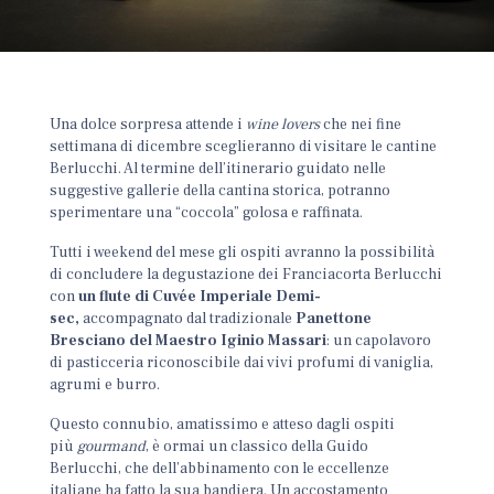
Una dolce sorpresa attende i
wine lovers
che nei fine
settimana di dicembre sceglieranno di visitare le cantine
Berlucchi. Al termine dell’itinerario guidato nelle
suggestive gallerie della cantina storica, potranno
sperimentare una “coccola” golosa e raffinata.
Tutti i weekend del mese gli ospiti avranno la possibilità
di concludere la degustazione dei Franciacorta Berlucchi
con
un flute di Cuvée Imperiale
Demi-
sec,
accompagnato dal tradizionale
Panettone
Bresciano del Maestro Iginio Massari
: un capolavoro
di pasticceria riconoscibile dai vivi profumi di vaniglia,
agrumi e burro.
Questo connubio, amatissimo e atteso dagli ospiti
più
gourmand
, è ormai un classico della Guido
Berlucchi, che dell’abbinamento con le eccellenze
italiane ha fatto la sua bandiera. Un accostamento