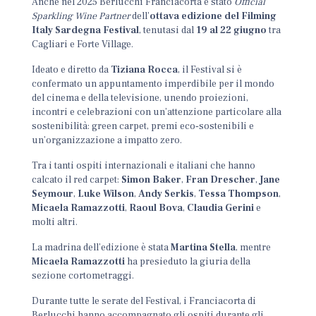
Anche nel 2025 Berlucchi Franciacorta è stato
Official
Sparkling Wine Partner
dell’
ottava edizione del Filming
Italy Sardegna Festival
, tenutasi dal
19 al 22 giugno
tra
Cagliari e Forte Village.
Ideato e diretto da
Tiziana Rocca
, il Festival si è
confermato un appuntamento imperdibile per il mondo
del cinema e della televisione, unendo proiezioni,
incontri e celebrazioni con un’attenzione particolare alla
sostenibilità: green carpet, premi eco‑sostenibili e
un’organizzazione a impatto zero.
Tra i tanti ospiti internazionali e italiani che hanno
calcato il red carpet:
Simon Baker
,
Fran Drescher
,
Jane
Seymour
,
Luke Wilson
,
Andy Serkis
,
Tessa Thompson
,
Micaela Ramazzotti
,
Raoul Bova
,
Claudia Gerini
e
molti altri.
La madrina dell’edizione è stata
Martina Stella
, mentre
Micaela Ramazzotti
ha presieduto la giuria della
sezione cortometraggi.
Durante tutte le serate del Festival, i Franciacorta di
Berlucchi hanno accompagnato gli ospiti durante gli