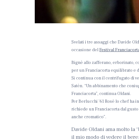
Svelati i tre assaggi che Davide Ol
occasione del
Festival Franciacort
Bignè allo zafferano, erborinato, c
per un Franciacorta equilibrato e di
Si continua con il centrifugato di v
Satèn. “Un abbinamento che coniuga 
Franciacorta”, continua Oldani.
Per Berlucchi ’61 Rosé lo chef ha in
richiede un Franciacorta dal gusto
anche cromatico”.
Davide Oldani ama molto la “bo
il mio modo di vedere il bere: