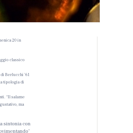
menica 20 in
aggio classico
 di Berlucchi ’61
a tipologia di
ti. “Il salame
gustativo, ma
ta sintonia con
 “movimentando”