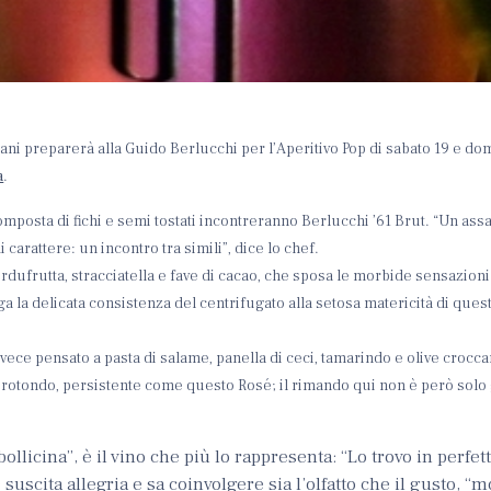
dani preparerà alla Guido Berlucchi per l’Aperitivo Pop di sabato 19 e do
a
.
omposta di fichi e semi tostati incontreranno Berlucchi ’61 Brut. “Un ass
 carattere: un incontro tra simili”, dice lo chef.
erdufrutta, stracciatella e fave di cacao, che sposa le morbide sensazioni
la delicata consistenza del centrifugato alla setosa matericità di quest
vece pensato a pasta di salame, panella di ceci, tamarindo e olive croccan
 rotondo, persistente come questo Rosé; il rimando qui non è però solo 
llicina”, è il vino che più lo rappresenta: “Lo trovo in perfet
 suscita allegria e sa coinvolgere sia l’olfatto che il gusto,