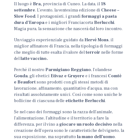
Il luogo è
Bra,
provincia di Cuneo. La data, il
18
settembre
. L’evento, la ventesima edizione di
Cheese –
Slow Food
.
I protagonisti, i grandi
formaggi a pasta
dura d’Europa
e i migliori Franciacorta
Berlucchi
.
Magia pura, la sensazione che nascerà dal loro incontro.
Un viaggio esperienziale guidato da
Hervé Mons
, il
miglior affinatore di Francia, nella tipologia di formaggi
che meglio di tutte esalta il valore del
terroir
nelle forme
del
latte vaccino.
Perché il nostro
Parmigiano Reggiano
, l’olandese
Gouda
, gli elvetici
Etivaz e Gruyere
e i francesi
Comtè
e Beaufort
sono prodotti con gli stessi metodi di
lavorazione, affinamento, quantitativo d’acqua, ma con
risultati assolutamente unici. Così come sono uniche le
bollicine di ciascuna delle
etichette Berlucchi
.
Se nel caso dei formaggi sono la razza dell’animale,
l’alimentazione, l’altitudine e il territorio a fare la
differenza, per il vino a
giocare un ruolo decisivo
nella
creazione dell’opera sono le caratteristiche del vigneto, la
sua esposizione, ma soprattutto
la mano dell’uomo
.