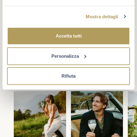
Mostra dettagli
#berlucchimoments
Che cosa rende un momento unico? A volte è un evento,
Accetta tutti
oppure un traguardo. Più spesso è la compagnia giusta e
la voglia di star bene insieme. Scopri Berlucchi sui
social.
Personalizza
Rifiuta