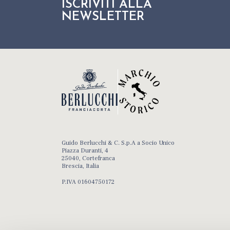
ISCRIVITI ALLA
NEWSLETTER
Guido Berlucchi & C. S.p.A a Socio Unico
Piazza Duranti, 4
25040, Cortefranca
Brescia, Italia
P.IVA 01604750172