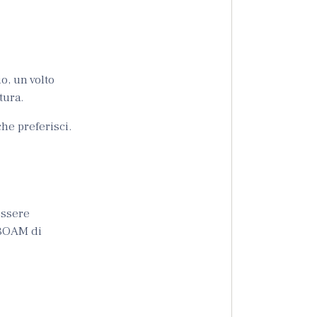
o, un volto
tura.
he preferisci.
essere
OBOAM di