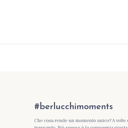
#berlucchimoments
Che cosa rende un momento unico? A volte 
traguardo. Più spesso è la compagnia giusta e