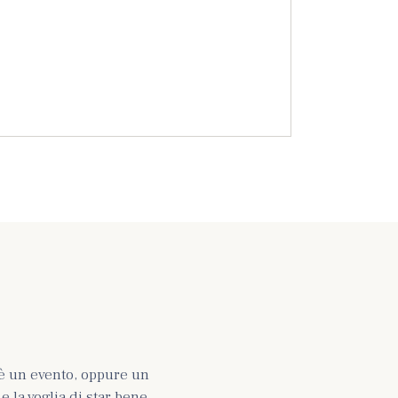
è un evento, oppure un
 la voglia di star bene