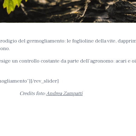
 prodigio del germogliamento: le foglioline della vite, dappri
dono.
ige un controllo costante da parte dell’agronomo: acari e o
mogliamento”][/rev_slider]
Credits foto:
Andrea Zampatti