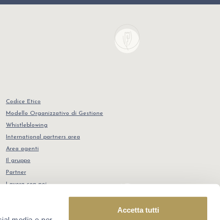
Codice Etico
Modello Organizzativo di Gestione
Whistleblowing
International partners area
Area agenti
Il gruppo
Partner
Lavora con noi
Contatti
POR FSE 2014-2020
Accetta tutti
cial media e per