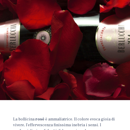
La bollicina
rosé
è ammaliatrice. Il colore evoca gioia di
vivere, l’effervescenza finissima inebria i sensi.
I