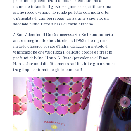
profumi di piccoli frutti di bosco riconducono a
memorie infantili. Il gusto elegante ed equilibrato, ma
anche ricco e vinoso, lo rende perfetto con molti cibi:
un’insalata di gamberi rossi, un salume saporito, un
secondo piatto ricco a base di carni bianche.
A San Valentino il
Rosé
è necessario. Se
Franciacorta
,
ancora meglio.
Berlucchi
, che nel 1962 ideò il primo
metodo classico rosato d’Italia, utilizza un metodo di
vinificazione che valorizza il delicato colore e i freschi
profumi del vino. Il suo
’61 Rosé
(prevalenza di Pinot
Nero e due anni di affinamento sui lieviti) è già un must
tra gli appassionati – e gli innamorati!