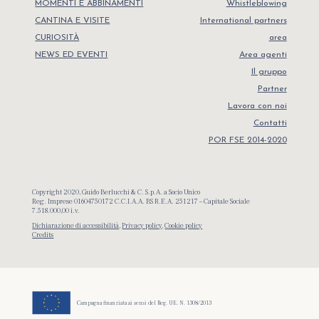
MOMENTI E ABBINAMENTI
Whistleblowing
CANTINA E VISITE
International partners
CURIOSITÀ
area
NEWS ED EVENTI
Area agenti
Il gruppo
Partner
Lavora con noi
Contatti
POR FSE 2014-2020
Copyright 2020, Guido Berlucchi & C. S.p.A. a Socio Unico
Reg. Imprese 01604750172 C.C.I.A.A. BS R.E.A. 251217 – Capitale Sociale
7.518.000,00 i.v.
Dichiarazione di accessibilità
,
Privacy policy
,
Cookie policy
Credits
Campagna finanziata ai sensi del Reg. UE. N. 1308/2013