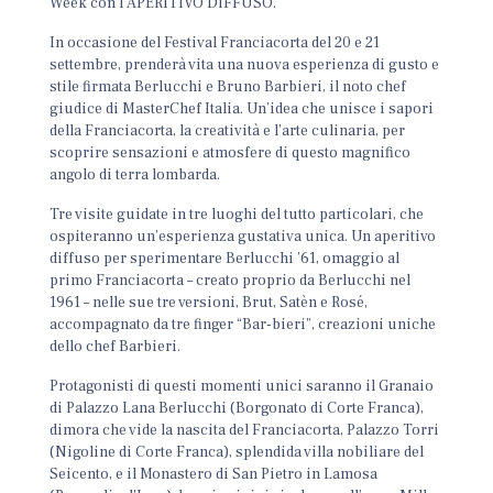
Week con l’APERITIVO DIFFUSO.
In occasione del Festival Franciacorta del 20 e 21
settembre, prenderà vita una nuova esperienza di gusto e
stile firmata Berlucchi e Bruno Barbieri, il noto chef
giudice di MasterChef Italia. Un’idea che unisce i sapori
della Franciacorta, la creatività e l’arte culinaria, per
scoprire sensazioni e atmosfere di questo magnifico
angolo di terra lombarda.
Tre visite guidate in tre luoghi del tutto particolari, che
ospiteranno un’esperienza gustativa unica. Un aperitivo
diffuso per sperimentare Berlucchi ’61, omaggio al
primo Franciacorta – creato proprio da Berlucchi nel
1961 – nelle sue tre versioni, Brut, Satèn e Rosé,
accompagnato da tre finger “Bar-bieri”, creazioni uniche
dello chef Barbieri.
Protagonisti di questi momenti unici saranno il Granaio
di Palazzo Lana Berlucchi (Borgonato di Corte Franca),
dimora che vide la nascita del Franciacorta, Palazzo Torri
(Nigoline di Corte Franca), splendida villa nobiliare del
Seicento, e il Monastero di San Pietro in Lamosa