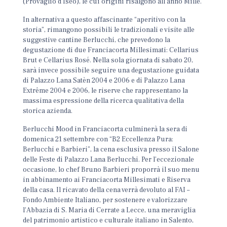
(Provaglio d'Iseo), le cui origini risalgono all’anno Mille.
In alternativa a questo affascinante “aperitivo con la
storia”, rimangono possibili le tradizionali e visite alle
suggestive cantine Berlucchi, che prevedono la
degustazione di due Franciacorta Millesimati: Cellarius
Brut e Cellarius Rosé. Nella sola giornata di sabato 20,
sarà invece possibile seguire una degustazione guidata
di Palazzo Lana Satèn 2004 e 2006 e di Palazzo Lana
Extrême 2004 e 2006, le riserve che rappresentano la
massima espressione della ricerca qualitativa della
storica azienda.
Berlucchi Mood in Franciacorta culminerà la sera di
domenica 21 settembre con “B2 Eccellenza Pura:
Berlucchi e Barbieri”, la cena esclusiva presso il Salone
delle Feste di Palazzo Lana Berlucchi. Per l’eccezionale
occasione, lo chef Bruno Barbieri proporrà il suo menu
in abbinamento ai Franciacorta Millesimati e Riserva
della casa. Il ricavato della cena verrà devoluto al FAI –
Fondo Ambiente Italiano, per sostenere e valorizzare
l'Abbazia di S. Maria di Cerrate a Lecce, una meraviglia
del patrimonio artistico e culturale italiano in Salento,