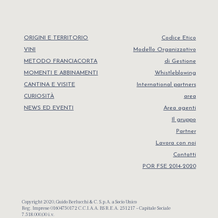
ORIGINI E TERRITORIO
Codice Etico
VINI
Modello Organizzativo
METODO FRANCIACORTA
di Gestione
MOMENTI E ABBINAMENTI
Whistleblowing
CANTINA E VISITE
International partners
CURIOSITÀ
area
NEWS ED EVENTI
Area agenti
Il gruppo
Partner
Lavora con noi
Contatti
POR FSE 2014-2020
Copyright 2020, Guido Berlucchi & C. S.p.A. a Socio Unico
Reg. Imprese 01604750172 C.C.I.A.A. BS R.E.A. 251217 – Capitale Sociale
7.518.000,00 i.v.