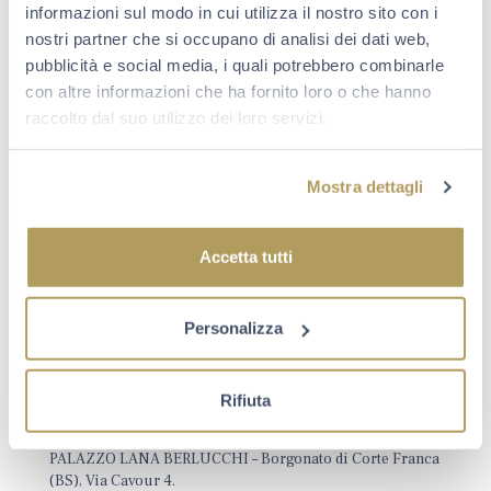
BERLUCCHI MOOD – Cena “B2 Eccellenza Pura:
informazioni sul modo in cui utilizza il nostro sito con i
Berlucchi e Barbieri”
nostri partner che si occupano di analisi dei dati web,
PALAZZO LANA BERLUCCHI – Borgonato di Corte Franca
pubblicità e social media, i quali potrebbero combinarle
(BS), Via Cavour 4.
con altre informazioni che ha fornito loro o che hanno
• Domenica 21 settembre, ore 19.30
raccolto dal suo utilizzo dei loro servizi.
VISITE CON DEGUSTAZIONE
CANTINE GUIDO BERLUCCHI – Borgonato di Corte
Franca (BS), Piazza Duranti 4.
Mostra dettagli
• Sabato 20 settembre, ore 10.00
• Sabato 20 settembre, ore 12.00
• Sabato 20 settembre, ore 14.00
Accetta tutti
• Sabato 20 settembre, ore 15.30
• Sabato 20 settembre, ore 17.00
• Domenica 21 settembre, ore 10.00
Personalizza
• Domenica 21 settembre, ore 12.00
• Domenica 21 settembre, ore 14.00
• Domenica 21 settembre, ore 15.30
• Domenica 21 settembre, ore 17.00
Rifiuta
DEGUSTAZIONE RISERVE
PALAZZO LANA BERLUCCHI – Borgonato di Corte Franca
(BS), Via Cavour 4.