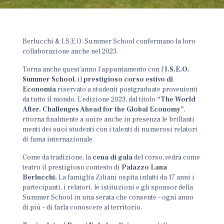
Berlucchi & I.S.E.O. Summer School confermano la loro
collaborazione anche nel 2023.
Torna anche quest’anno l’appuntamento con l’
I.S.E.O.
Summer School
, il
prestigioso corso estivo di
Economia
riservato a studenti postgraduate provenienti
da tutto il mondo. L’edizione 2023, dal titolo
“The World
After. Challenges Ahead for the Global Economy”
,
ritorna finalmente a unire anche in presenza le brillanti
menti dei suoi studenti con i talenti di numerosi relatori
di fama internazionale.
Come da tradizione, la
cena di gala
del corso, vedrà come
teatro il prestigioso contesto di
Palazzo Lana
Berlucchi.
La famiglia Ziliani ospita infatti da 17 anni i
partecipanti, i relatori, le istituzioni e gli sponsor della
Summer School in una serata che consente – ogni anno
di più – di farla conoscere al territorio.