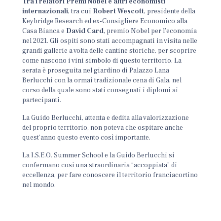
Tra i relatori Premi Nobel e altri economisti
internazionali
, tra cui
Robert Wescott
, presidente della
Keybridge Research ed ex-Consigliere Economico alla
Casa Bianca e
David Card
, premio Nobel per l’economia
nel 2021. Gli ospiti sono stati accompagnati in visita nelle
grandi gallerie a volta delle cantine storiche, per scoprire
come nascono i vini simbolo di questo territorio. La
serata è proseguita nel giardino di Palazzo Lana
Berlucchi con la ormai tradizionale cena di Gala, nel
corso della quale sono stati consegnati i diplomi ai
partecipanti.
La Guido Berlucchi, attenta e dedita alla valorizzazione
del proprio territorio, non poteva che ospitare anche
quest’anno questo evento così importante.
La I.S.E.O. Summer School e la Guido Berlucchi si
confermano così una straordinaria “accoppiata” di
eccellenza, per fare conoscere il territorio franciacortino
nel mondo.