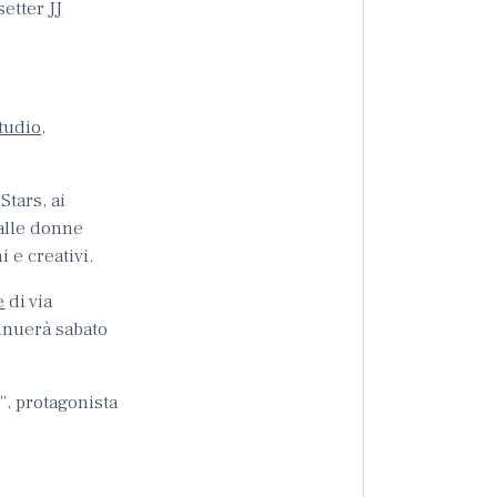
dsetter
JJ
tudio
,
Stars, ai
dalle donne
 e creativi.
e
di via
tinuerà sabato
”, protagonista