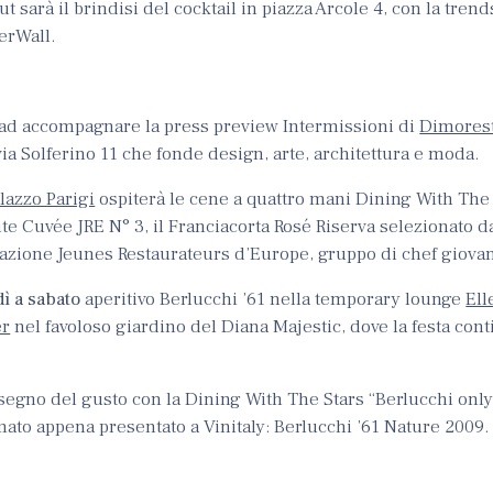
t sarà il brindisi del cocktail in piazza Arcole 4, con la tren
erWall.
t ad accompagnare la press preview Intermissioni di
Dimores
via Solferino 11 che fonde design, arte, architettura e moda.
lazzo Parigi
ospiterà le cene a quattro mani Dining With The 
ûte Cuvée JRE N° 3, il Franciacorta Rosé Riserva selezionato 
zione Jeunes Restaurateurs d’Europe, gruppo di chef giovani
ì a sabato
aperitivo Berlucchi ’61 nella temporary lounge
Ell
er
nel favoloso giardino del Diana Majestic, dove la festa con
 segno del gusto con la Dining With The Stars “Berlucchi only
mato appena presentato a Vinitaly: Berlucchi ’61 Nature 2009.