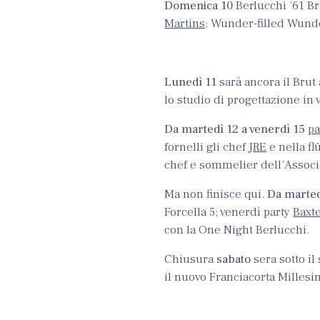
Domenica 10
Berlucchi ’61 Bru
Martins
: Wunder-filled Wund
Lunedì 11
sarà ancora il Bru
lo studio di progettazione in 
Da martedì 12 a venerdì 15
pa
fornelli gli chef
JRE
e nella fl
chef e sommelier dell’Associa
Ma non finisce qui.
Da marted
Forcella 5; venerdì party
Baxt
con la One Night Berlucchi.
Chiusura
sabato
sera sotto il
il nuovo Franciacorta Millesi