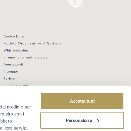
Codice Etico
Modello Organizzativo di Gestione
Whistleblowing
International partners area
Area agenti
Il gruppo
Partner
Lavora con noi
Contatti
POR FSE 2014-2020
Accetta tutti
cial media e per
ro sito con i
Credits
Personalizza
rebbero
i loro servizi.