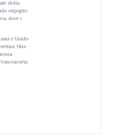
ale della
ande orgoglio.
va, dove i
liani e Guido
cortina. Una
rienza
 Franciacorta