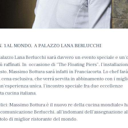
. 1 AL MONDO, A PALAZZO LANA BERLUCCHI
 Palazzo Lana Berlucchi sarà davvero un evento speciale e un
raffinati. In occasione di “The Floating Piers”, l’installazion
isto, Massimo Bottura sarà infatti in Franciacorta. Lo chef farà
na cena esclusiva, che verrà servita in abbinamento con i migli
un’esperienza unica, l’incontro speciale fra due eccellenze
a cucina italiana.
ici: Massimo Bottura è il nuovo re della cucina mondiale» h
e comunicazione Berlucchi, all’indomani dell’assegnazione al
tolo di miglior ristorante del mondo.