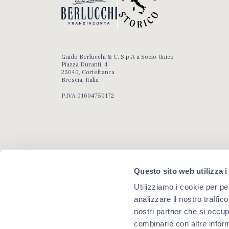
Guido Berlucchi & C. S.p.A a Socio Unico
Piazza Duranti, 4
25040, Cortefranca
Brescia, Italia
P.IVA 01604750172
Questo sito web utilizza i
Utilizziamo i cookie per pe
analizzare il nostro traffic
Copyright 2020, Guido Berlucchi & C. S.p.A. a Socio Unico
Reg. Imprese 01604750172 C.C.I.A.A. BS R.E.A. 251217 – Capitale Sociale 7.518
nostri partner che si occup
combinarle con altre inform