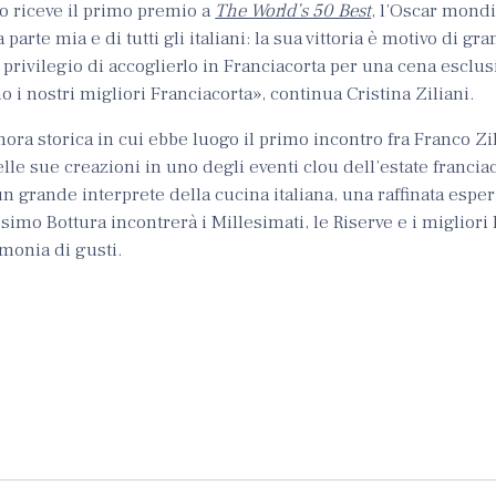
no riceve il primo premio a
The World’s 50 Best
, l’Oscar mondi
arte mia e di tutti gli italiani: la sua vittoria è motivo di gr
 privilegio di accoglierlo in Franciacorta per una cena esclusi
o i nostri migliori Franciacorta», continua Cristina Ziliani.
mora storica in cui ebbe luogo il primo incontro fra Franco Zi
lle sue creazioni in uno degli eventi clou dell’estate francia
un grande interprete della cucina italiana, una raffinata espe
ssimo Bottura incontrerà i Millesimati, le Riserve e i migliori
monia di gusti.