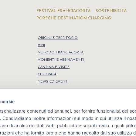
FESTIVAL FRANCIACORTA
SOSTENIBILITÀ
PORSCHE DESTINATION CHARGING
ORIGINI E TERRITORIO
VINI
METODO FRANCIACORTA
MOMENTI E ABBINAMENTI
CANTINA E VISITE
CURIOSITÀ
NEWS ED EVENTI
 cookie
rsonalizzare contenuti ed annunci, per fornire funzionalità dei so
o. Condividiamo inoltre informazioni sul modo in cui utilizza il nost
Dichiarazione di accessibilità
,
Privacy policy
,
Cookie policy
.000,00 i.v.
ano di analisi dei dati web, pubblicità e social media, i quali pot
azioni che ha fornito loro o che hanno raccolto dal suo utilizzo de