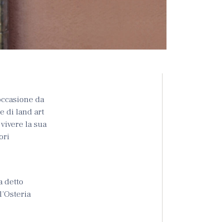
’occasione da
e di land art
 vivere la sua
ori
a detto
l’Osteria