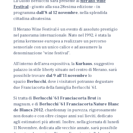
La Guido Berlucchi sarà presente al
Merano Wine
Festival
– giunto alla sua 28esima edizione – in
programma
dall’8 al 12 novembre
, nella splendida
cittadina altoatesina.
Il Merano Wine Festival è un evento di assoluto prestigio
nel panorama internazionale. Nato nel 1992, è stata la
prima kermesse europea a realizzare un percorso
sensoriale con un unico calice e ad assumere la
denominazione “wine festival”.
All’interno dell’area espositiva, la
Kurhaus
, suggestivo
palazzo in stile liberty situato nel centro di Merano, sarà
possibile trovare
dal 9 all’11 novembre
lo
spazio
Berlucchi
, dove i visitatori potranno degustare
due Franciacorta della famiglia Berlucchi ’61.
Si tratta di
Berlucchi ’61 Franciacorta Brut
in
magnum, e di
Berlucchi ’61 Franciacorta Nature Blanc
de Blancs 2012
, chardonnay in purezza
,
rigorosamente
non dosato e con oltre cinque anni sui lieviti, dedicato
agli estimatori più attenti. Inoltre, nella giornata di lunedì
11 Novembre, dedicata alle vecchie annate, sarà possibile