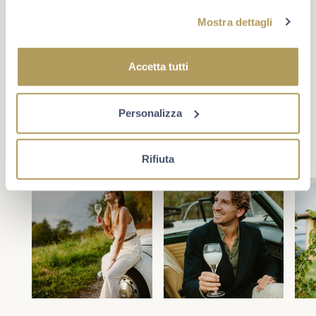
#berlucchimoments
Mostra dettagli
Che cosa rende un momento unico? A volte è un evento,
oppure un traguardo. Più spesso è la compagnia giusta e
Accetta tutti
la voglia di star bene insieme. Scopri Berlucchi sui
social.
Personalizza
Rifiuta