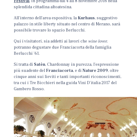
Festival
, in programma dal 4 all’8 novembre 2016 nella
splendida cittadina altoatesina.
All’interno dell’area espositiva, la
Kurhaus
, suggestivo
palazzo in stile liberty situato nel centro di Merano, sarà
possibile trovare lo spazio Berlucchi.
Qui i visitatori, sia addetti ai lavori che
wine lover
,
potranno degustare due Franciacorta della famiglia
Berlucchi ’61.
Si tratta di
Satèn
, Chardonnay in purezza, l’espressione
più suadente del
Franciacorta
, e di
Nature 2009
, oltre
cinque anni sui lieviti e tanti importanti riconoscimenti,
tra cui i Tre Bicchieri nella guida Vini D’italia 2017 del
Gambero Rosso.