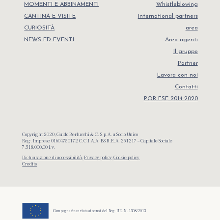
MOMENTI E ABBINAMENTI
Whistleblowing
CANTINA E VISITE
International partners
CURIOSITÀ
area
NEWS ED EVENTI
Area agenti
Il gruppo
Partner
Lavora con noi
Contatti
POR FSE 2014-2020
Copyright 2020, Guido Berlucchi & C. S.p.A. a Socio Unico
Reg. Imprese 01604750172 C.C.I.A.A. BS R.E.A. 251217 – Capitale Sociale
7.518.000,00 i.v.
Dichiarazione di accessibilità
,
Privacy policy
,
Cookie policy
Credits
Campagna finanziata ai sensi del Reg. UE. N. 1308/2013