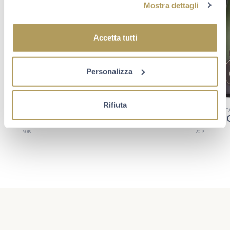
Mostra dettagli
Accetta tutti
Personalizza
Rifiuta
FRANCIACORTA MILLESIMATO
FRANCIACORT
CUVÉE J.R.E. N°7
BERLUC
2019
2019