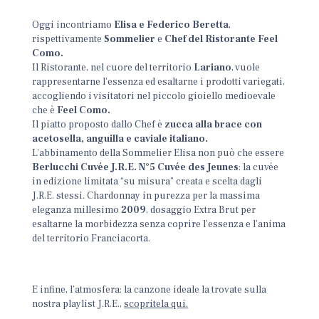
Oggi incontriamo
Elisa e Federico Beretta
,
rispettivamente
Sommelier
e
Chef del Ristorante Feel
Como.
Il Ristorante, nel cuore del territorio
Lariano
, vuole
rappresentarne l’essenza ed esaltarne i prodotti variegati,
accogliendo i visitatori nel piccolo gioiello medioevale
che è
Feel Como.
Il piatto proposto dallo Chef è
zucca alla brace con
acetosella, anguilla e caviale italiano.
L’abbinamento della Sommelier Elisa non può che essere
Berlucchi Cuvée J.R.E. N°5
Cuvée des Jeunes
: la cuvée
in edizione limitata “su misura” creata e scelta dagli
J.R.E. stessi. Chardonnay in purezza per la massima
eleganza millesimo
2009
, dosaggio Extra Brut per
esaltarne la morbidezza senza coprire l’essenza e l’anima
del territorio Franciacorta.
E infine, l’atmosfera: la canzone ideale la trovate sulla
nostra playlist J.R.E.,
scopritela qui.