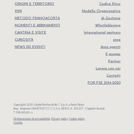
ORIGINI E TERRITORIO
Codice Etico
VINI
Modello Organizzativo
METODO FRANCIACORTA
di Gestione
MOMENTI E ABBINAMENTI
Whistleblowing
CANTINA E VISITE
International partners
CURIOSITÀ
area
NEWS ED EVENTI
Area agenti
Il gruppo
Partner
Lavora con noi
Contatti
POR FSE 2014-2020
Copyright 2020, Guido Berlucchi & C. S.p.A. a Socio Unico
Reg. Imprese 01604750172 C.C.I.A.A. BS R.E.A. 251217 – Capitale Sociale
7.518.000,00 i.v.
Dichiarazione di accessibilità
,
Privacy policy
,
Cookie policy
Credits