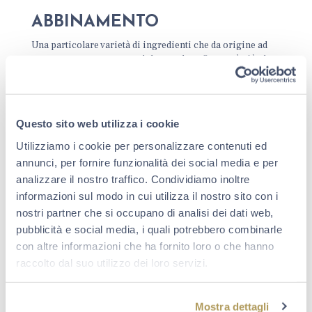
ABBINAMENTO
Una particolare varietà di ingredienti che da origine ad
un gustoso contrasto tra dolce e salato. Questo è ciò che
viene raccontato in “Ossimoro” di Danilo Brunetti. Un
calice di Berlucchi Cuvée Imperiale Demi Sec
accompagna perfettamente questo bellissimo racconto,
grazie al suo
gusto amabilmente abboccato, rotondo
Questo sito web utilizza i cookie
e armonico, ma al contempo caratterizzato da una
buona acidità.
Il suo profumo ampio e accattivante,
Utilizziamo i cookie per personalizzare contenuti ed
piacevolmente valorizzato da note di pasticceria, fiori
annunci, per fornire funzionalità dei social media e per
d’acacia e tiglio, ben si abbina alla pasta lievitata della
analizzare il nostro traffico. Condividiamo inoltre
pizza e al tono dolciastro conferito al piatto da
informazioni sul modo in cui utilizza il nostro sito con i
ingredienti quali la frutta e il gorgonzola.
nostri partner che si occupano di analisi dei dati web,
È così che il celebre “
melius abundare quam deficere
” è
pubblicità e social media, i quali potrebbero combinarle
ben interpretato in questa ricetta che, tramite i suoi
con altre informazioni che ha fornito loro o che hanno
sapori, diventerà quel vizio a cui non si potrà rinunciare.
raccolto dal suo utilizzo dei loro servizi.
Una pizza da mangiare all’infinito in buona compagnia e,
soprattutto, davanti a una bottiglia speciale.
Mostra dettagli