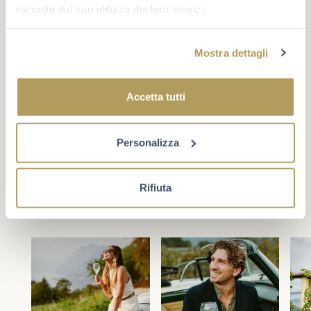
raccolto dal suo utilizzo dei loro servizi.
Mostra dettagli
#berlucchimoments
Accetta tutti
Che cosa rende un momento unico? A volte è un evento,
oppure un traguardo. Più spesso è la compagnia giusta e
la voglia di star bene insieme. Scopri Berlucchi sui
Personalizza
social.
Rifiuta