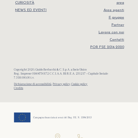
CURIOSITÀ
area
NEWS ED EVENTI
Area agenti
Il gruppo
Partner
Lavora con noi
Contatti
POR FSE 2014-2020
Copyright 2020, Guido Berlucchi & C. S.p.A. a Socio Unico
Reg. Imprese 01604750172 C.C.I.A.A. BS R.E.A. 251217 – Capitale Sociale
7.518.000,00 i.v.
Dichiarazione di accessibilità
,
Privacy policy
,
Cookie policy
Credits
Campagna finanziata ai sensi del Reg. UE. N. 1308/2013
Bevete
in modo responsabile