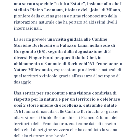
una serata speciale “a tutta Estate”, insieme allo chef
stellato Pietro Leemann, titolare del “Joia” di Milano
,
pioniere della cucina green e nume riconosciuto della
ristorazione naturale che ha portato ad altissimi livelli
internazionali.
La serata prevede
una visita guidata alle Cantine
Storiche Berlucchi e a Palazzo Lana, nella sede di
Borgonato (BS), seguita dalla degustazione di 3
diversi Finger Food preparati dallo Chef, in
abbinamento a 3 annate di Berlucchi ’61 Franciacorta
Nature Millesimato
, espressioni più dirette e naturali di
quel territorio vinicolo grazie all’assenza di sciroppo di
dosaggio.
Una serata per raccontare una visione condivisa di
rispetto per la natura e per un territorio e celebrare
così 2 storie uniche di eccellenza, entrambe datate
1961,
anno di nascita delle Cantine Berlucchi e – grazie
alla visione di Guido Berlucchi e di Franco Ziliani – del
territorio della Franciacorta, così come data di nascita
dello chef di origine svizzera che ha cambiato la scena
dell’alta ristorazione “verde”.