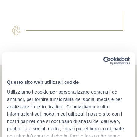
Questo sito web utilizza i cookie
LIMITED EDITION
NFT & BENEFIT PACK
Utilizziamo i cookie per personalizzare contenuti ed
annunci, per fornire funzionalità dei social media e per
La collezione sarà acquistabile solo attraverso l’
NFT
che
analizzare il nostro traffico. Condividiamo inoltre
darà diritto alla proprietà della bottiglia fisica e che fino al
informazioni sul modo in cui utilizza il nostro sito con i
giorno del ritiro verrà
conservata nella cantina storica
.
nostri partner che si occupano di analisi dei dati web,
COME SI COMPONE L’ NFT & BENEFIT PACK?
pubblicità e social media, i quali potrebbero combinarle
con altre informazioni che ha fornito loro o che hanno