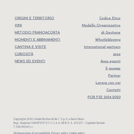
ORIGINI E TERRITORIO
Codice Etico
VINI
Modello Organizzativo
METODO FRANCIACORTA
di Gestione
MOMENTI E ABBINAMENTI
Whistleblowing
CANTINA E VISITE
International partners
CURIOSITÀ
area
NEWS ED EVENTI
Area agenti
Il gruppo
Partner
Lavora con noi
Contatti
POR FSE 2014-2020
Copyright 2020, Guido Berlucchi & C. S.p.A. a Socio Unico
Reg. Imprese 01604750172 C.C.I.A.A. BS R.E.A. 251217 – Capitale Sociale
7.518.000,00 i.v.
Dichiarazione di accessibilità
,
Privacy policy
,
Cookie policy