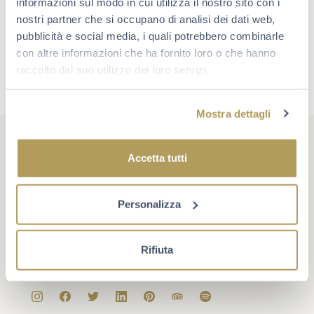
informazioni sul modo in cui utilizza il nostro sito con i
nostri partner che si occupano di analisi dei dati web,
pubblicità e social media, i quali potrebbero combinarle
con altre informazioni che ha fornito loro o che hanno
raccolto dal suo utilizzo dei loro servizi.
Mostra dettagli
Accetta tutti
#berlucchimoments
Personalizza
Che cosa rende un momento unico? A volte è un evento,
oppure un traguardo. Più spesso è la compagnia giusta e
Rifiuta
la voglia di star bene insieme. Scopri Berlucchi sui
social.