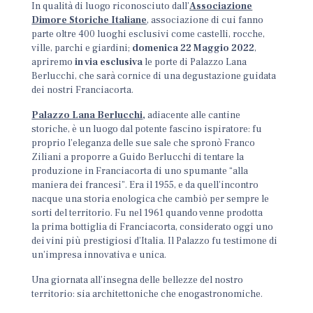
In qualità di luogo riconosciuto dall’
Associazione
Dimore Storiche Italiane
, associazione di cui fanno
parte oltre 400 luoghi esclusivi come castelli, rocche,
ville, parchi e giardini;
domenica 22 Maggio 2022
,
apriremo
in via esclusiva
le porte di Palazzo Lana
Berlucchi, che sarà cornice di una degustazione guidata
dei nostri Franciacorta.
Palazzo Lana Berlucchi
,
adiacente alle cantine
storiche, è un luogo dal potente fascino ispiratore: fu
proprio l’eleganza delle sue sale che spronò Franco
Ziliani a proporre a Guido Berlucchi di tentare la
produzione in Franciacorta di uno spumante “alla
maniera dei francesi”. Era il 1955, e da quell’incontro
nacque una storia enologica che cambiò per sempre le
sorti del territorio. Fu nel 1961 quando venne prodotta
la prima bottiglia di Franciacorta, considerato oggi uno
dei vini più prestigiosi d’Italia. Il Palazzo fu testimone di
un’impresa innovativa e unica.
Una giornata all’insegna delle bellezze del nostro
territorio: sia architettoniche che enogastronomiche.